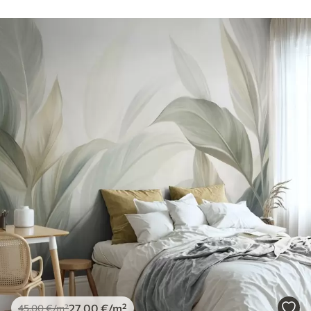
27
.00
€
/m²
45
.00
€
/m²