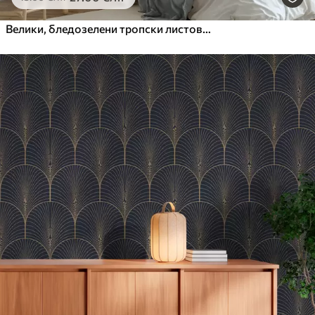
Велики, бледозелени тропски листови са меким, пастелним бојама, текстурирана уметност