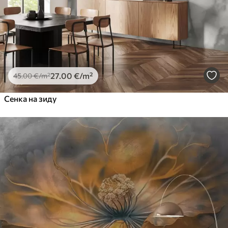
27
.00
€
/m²
45
.00
€
/m²
Сенка на зиду