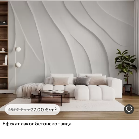
27
.00
€
/m²
45
.00
€
/m²
Ефекат лаког бетонског зида