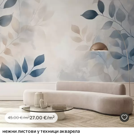
27
.00
€
/m²
45
.00
€
/m²
нежни листови у техници акварела