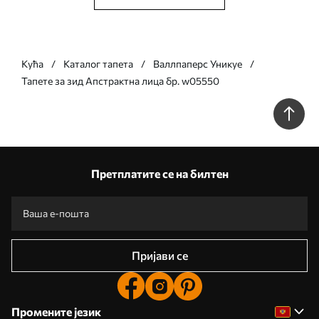
Кућа
Каталог тапета
Валлпаперс Уникуе
Тапете за зид Апстрактна лица бр. w05550
Претплатите се на билтен
Пријави се
Промените језик