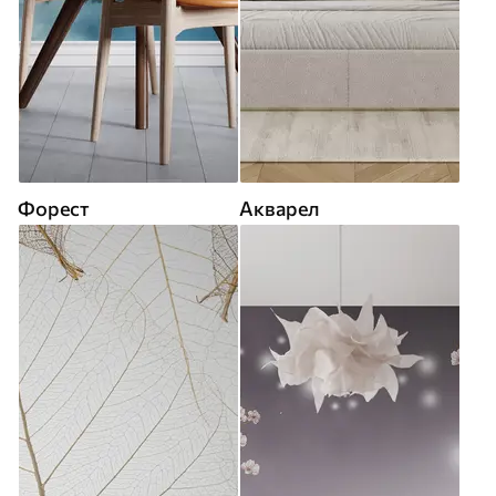
Форест
Акварел