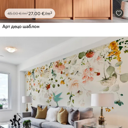
27
.00
€
/m²
45
.00
€
/m²
Арт децо шаблон