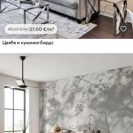
27
.00
€
/m²
45
.00
€
/m²
Цвеће и хуммингбирдс