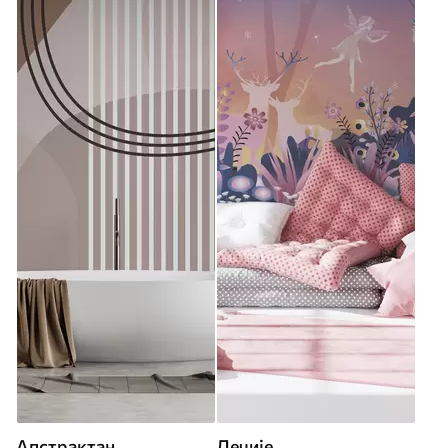
Апстрактан
Дечије