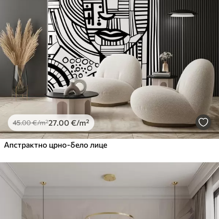
27
.00
€
/m²
45
.00
€
/m²
Апстрактно црно-бело лице