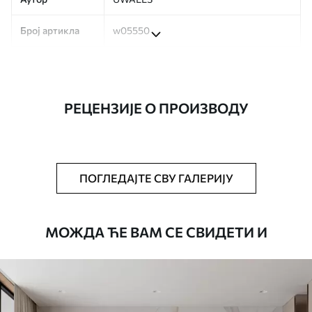
Број артикла
w05550
Производња
Слика се штампа у вашој наведеној
величини, исечена на идентичне траке
ширине до 50 цм.
РЕЦЕНЗИЈЕ О ПРОИЗВОДУ
Додатно
Можете додати лак и/или лепак за
тапете.
Чишћење
Тапета се може нежно очистити меким
ПОГЛЕДАЈТЕ СВУ ГАЛЕРИЈУ
сунђером. Позадине са завршном
обрадом лакова могу се очистити
водом.
МОЖДА ЋЕ ВАМ СЕ СВИДЕТИ И
Начин примене
Беспрекорна апликација
Доступни материјали