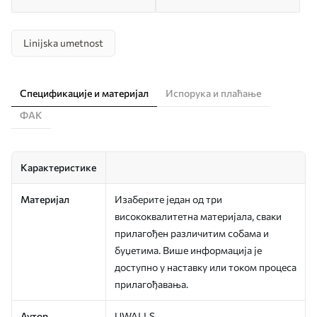
Linijska umetnost
Спецификације и материјал
Испорука и плаћање
ФАК
Карактеристике
Материјал
Изаберите један од три
висококвалитетна материјала, сваки
прилагођен различитим собама и
буџетима. Више информација је
доступно у наставку или током процеса
прилагођавања.
Аутор
UWALLS