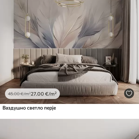
27
.00
€
/m²
45
.00
€
/m²
Ваздушно светло перје