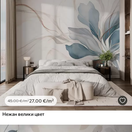
Standard
45
.00
27
.00
€
/m²
Premium
56
.67
34
.00
€
/m²
Premium Vinil
65
.00
39
.00
€
/m²
Peel and Stick
81
.67
49
.00
€
/m²
27
.00
€
/m²
45
.00
€
/m²
Нежан велики цвет