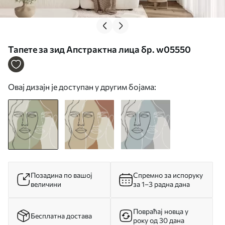
Тапете за зид Апстрактна лица бр. w05550
Овај дизајн је доступан у другим бојама:
Позадина по вашој
Спремно за испоруку
величини
за 1–3 радна дана
Повраћај новца у
Бесплатна достава
року од 30 дана