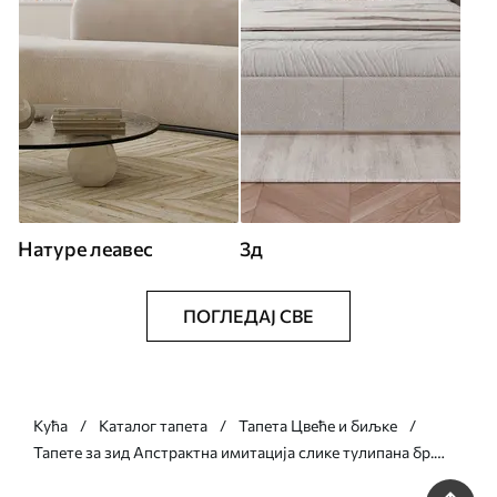
Натуре леавес
3д
ПОГЛЕДАЈ СВЕ
Кућа
Каталог тапета
Тапета Цвеће и биљке
Тапете за зид Апстрактна имитација слике тулипана бр.
w05593