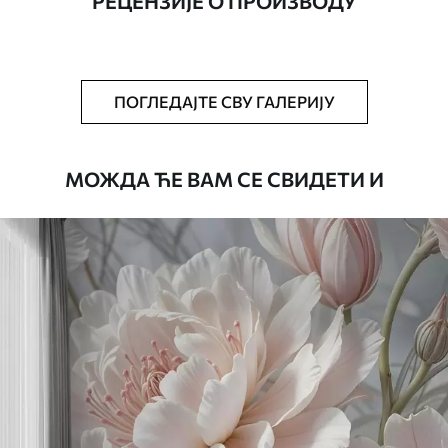
РЕЦЕНЗИЈЕ О ПРОИЗВОДУ
Додатно
Можете додати лак и/или лепак за
тапете.
Чишћење
Тапета се може нежно очистити меким
ПОГЛЕДАЈТЕ СВУ ГАЛЕРИЈУ
сунђером. Позадине са завршном
обрадом лакова могу се очистити
водом.
МОЖДА ЋЕ ВАМ СЕ СВИДЕТИ И
Начин примене
Беспрекорна апликација
Доступни материјали
Standard
45
.00
27
.00
€
/m²
Premium
56
.67
34
.00
€
/m²