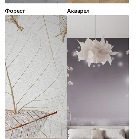
Форест
Акварел