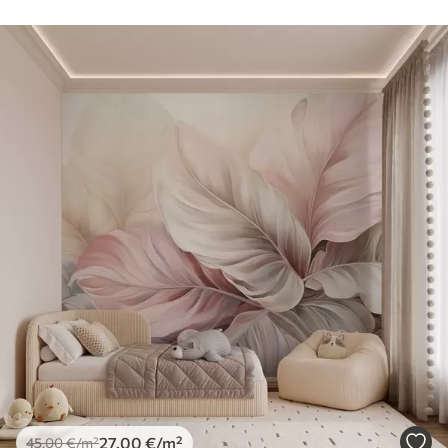
27
.00
€
/m²
45
.00
€
/m²