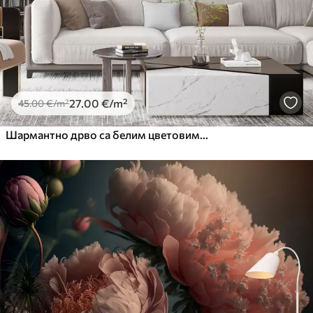
27
.00
€
/m²
45
.00
€
/m²
Шармантно дрво са белим цветовима на позадини облака у занимљивом стилу у деликатним топлим бојама