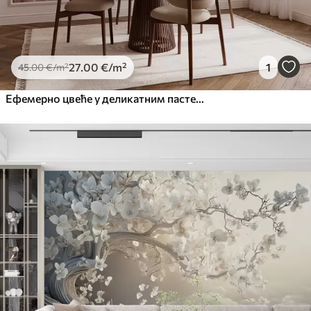
27
.00
€
/m²
1
45
.00
€
/m²
Ефемерно цвеће у деликатним пастелним бојама