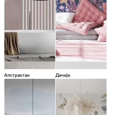
Апстрактан
Дечије