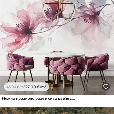
27
.00
€
/m²
45
.00
€
/m²
Нежно прозирно розе и сиво цвеће са меким, замућеним латицама на белој позадини