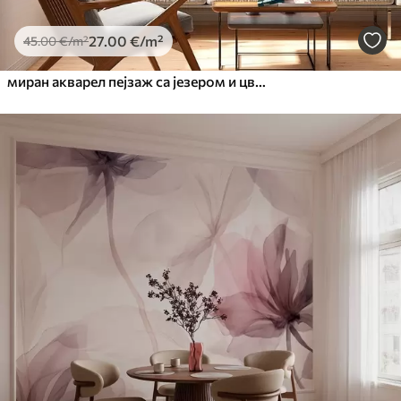
27
.00
€
/m²
45
.00
€
/m²
миран акварел пејзаж са језером и цветним дрветом