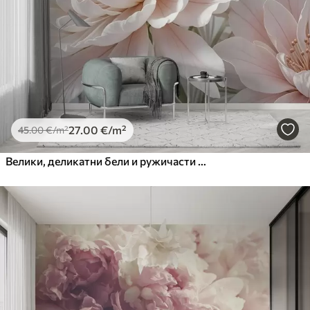
Premium Vinil
65
.00
39
.00
€
/m²
Peel and Stick
81
.67
49
.00
€
/m²
27
.00
€
/m²
45
.00
€
/m²
Велики, деликатни бели и ружичасти цветови божура са меким, лепршавим латицама на замућеној сивој позадини