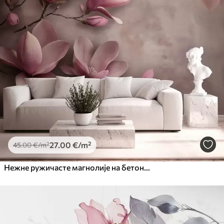
27
.00
€
/m²
45
.00
€
/m²
Нежне ружичасте магнолије на бетонском зиду