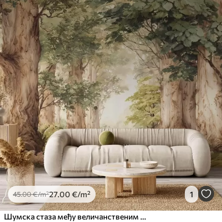
27
.00
€
/m²
1
45
.00
€
/m²
Шумска стаза међу величанственим дрвећем у акварелном стилу