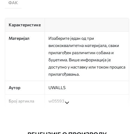
ФАК
Карактеристике
Материјал
Изаберите један од три
висококвалитетна материјала, сваки
прилагођен различитим собама и
буџетима. Више информација је
доступно у наставку или током процеса
прилагођавања.
Аутор
UWALLS
Број артикла
w05593
Производња
Слика се штампа у вашој наведеној
величини, исечена на идентичне траке
ширине до 50 цм.