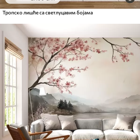
Тропско лишће са светлуцавим бојама