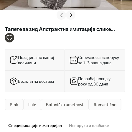
Тапете за зид Апстрактна имитација слике
тулипана бр. w05593
Позадина по вашој
Спремно за испоруку
величини
за 1–3 радна дана
Повраћај новца у
Бесплатна достава
року од 30 дана
Pink
Lale
Botanička umetnost
Romantično
Спецификације и материјал
Испорука и плаћање