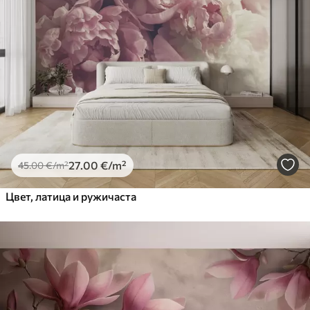
27
.00
€
/m²
45
.00
€
/m²
Цвет, латица и ружичаста