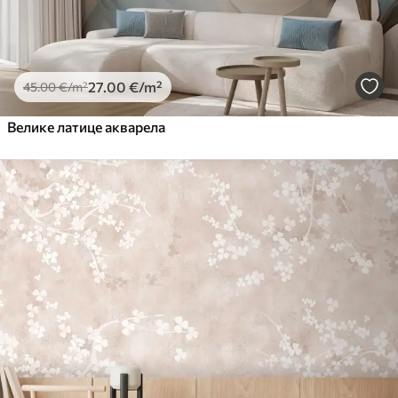
27
.00
€
/m²
45
.00
€
/m²
Велике латице акварела