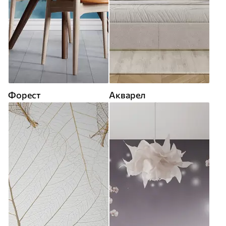
Форест
Акварел