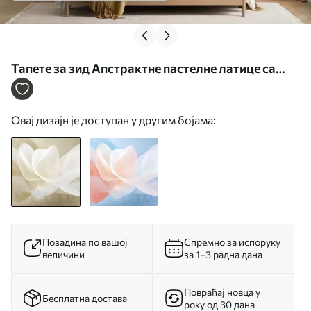
Тапете за зид Апстрактне пастелне латице са
меким провидним слојевима у акварел стилу бр.
w05603
Овај дизајн је доступан у другим бојама:
Позадина по вашој
Спремно за испоруку
величини
за 1–3 радна дана
Повраћај новца у
Бесплатна достава
року од 30 дана