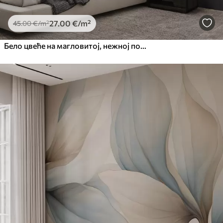
27
.00
€
/m²
45
.00
€
/m²
Бело цвеће на магловитој, нежној позадини