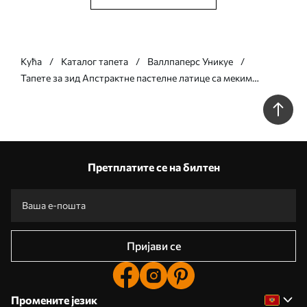
Кућа
Каталог тапета
Валлпаперс Уникуе
Тапете за зид Апстрактне пастелне латице са меким
провидним слојевима у акварел стилу бр. w05603
Претплатите се на билтен
Пријави се
Промените језик