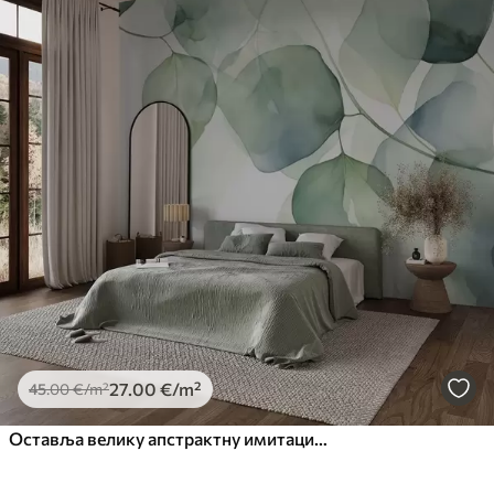
27
.00
€
/m²
45
.00
€
/m²
Оставља велику апстрактну имитацију акварела