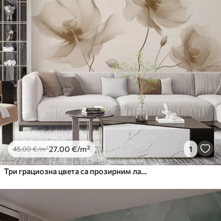
27
.00
€
/m²
1
45
.00
€
/m²
Три грациозна цвета са прозирним латицама, испреплетена тракама светлости и ветра у беж тоновима