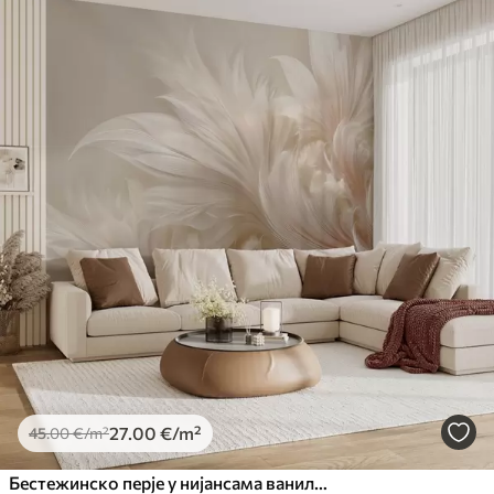
27
.00
€
/m²
45
.00
€
/m²
Бестежинско перје у нијансама ваниле креме