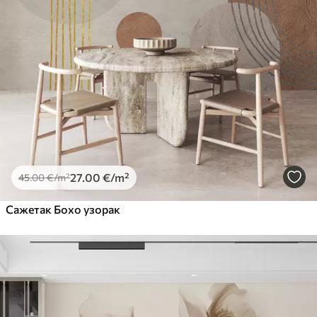
27
.00
€
/m²
45
.00
€
/m²
Сажетак Бохо узорак