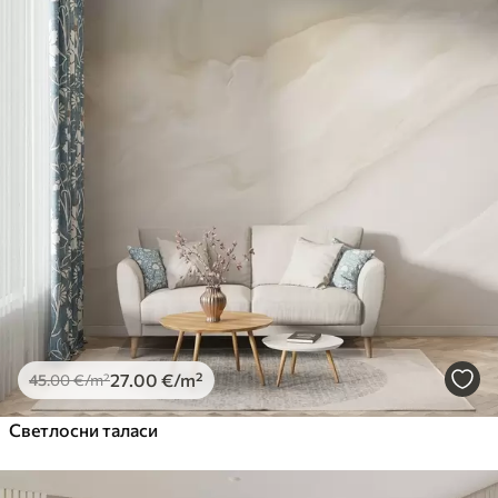
Standard
45
.00
27
.00
€
/m²
Premium
56
.67
34
.00
€
/m²
Premium Vinil
65
.00
39
.00
€
/m²
Peel and Stick
81
.67
49
.00
€
/m²
27
.00
€
/m²
45
.00
€
/m²
Светлосни таласи