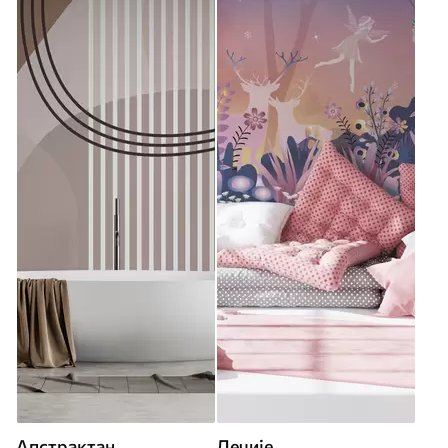
Апстрактан
Дечије