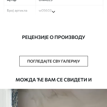
Број артикла
w05603
Производња
Слика се штампа у вашој наведеној
величини, исечена на идентичне траке
ширине до 50 цм.
РЕЦЕНЗИЈЕ О ПРОИЗВОДУ
Додатно
Можете додати лак и/или лепак за
тапете.
Чишћење
Тапета се може нежно очистити меким
ПОГЛЕДАЈТЕ СВУ ГАЛЕРИЈУ
сунђером. Позадине са завршном
обрадом лакова могу се очистити
водом.
МОЖДА ЋЕ ВАМ СЕ СВИДЕТИ И
Начин примене
Беспрекорна апликација
Доступни материјали