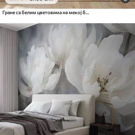
Гране са белим цветовима на мекој беж позадини