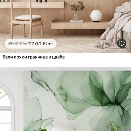
27
.00
€
/m²
45
.00
€
/m²
Бели крхки гранчице и цвеће