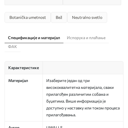
Botanička umetnost
Bež
Neutralno svetlo
Спецификације и материјал
Испорука и плаћање
ФАК
Карактеристике
Материјал
Изаберите један од три
висококвалитетна материјала, сваки
прилагођен различитим собама и
буџетима. Више информација је
доступно у наставку или током процеса
прилагођавања.
Аутор
UWALLS