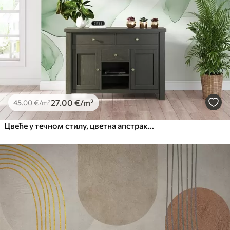
27
.00
€
/m²
45
.00
€
/m²
Цвеће у течном стилу, цветна апстракција, акварел, палета зелених боја