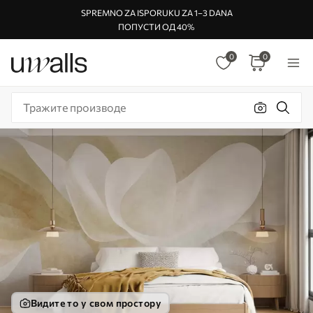
SPREMNO ZA ISPORUKU ZA 1–3 DANA
ПОПУСТИ ОД 40%
0
0
Видите то у свом простору