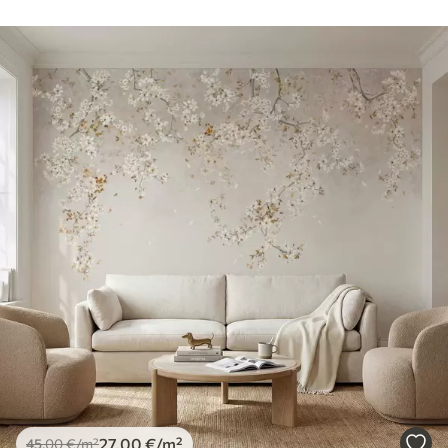
27
.00
€
/m²
45
.00
€
/m²