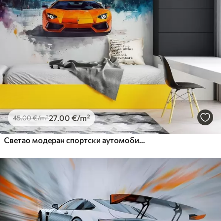
27
.00
€
/m²
45
.00
€
/m²
Светао модеран спортски аутомобил на позадини палми и небодера у техници акварела а ла прима