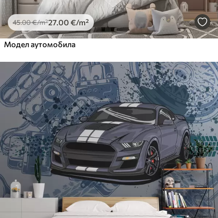
27
.00
€
/m²
45
.00
€
/m²
Модел аутомобила