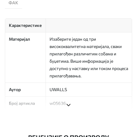
ФАК
Карактеристике
Материјал
Изаберите један од три
висококвалитетна материјала, сваки
прилагођен различитим собама и
буџетима. Више информација је
доступно у наставку или током процеса
прилагођавања.
Аутор
UWALLS
Број артикла
w05636
Производња
Слика се штампа у вашој наведеној
величини, исечена на идентичне траке
ширине до 50 цм.