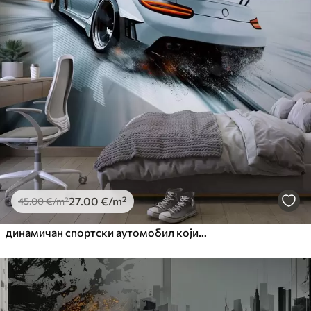
27
.00
€
/m²
45
.00
€
/m²
динамичан спортски аутомобил који јури кроз свемир