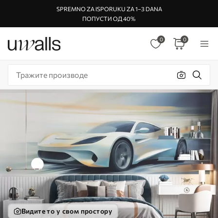
SPREMNO ZA ISPORUKU ZA 1–3 DANA
ПОПУСТИ ОД 40%
0
0
Видите то у свом простору