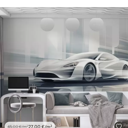
27
.00
€
/m²
45
.00
€
/m²