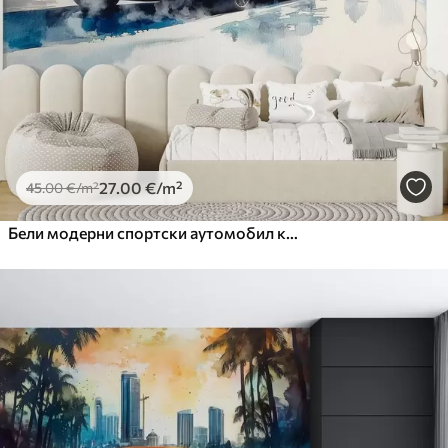
Premium Vinil
65
.00
39
.00
€
/m²
Peel and Stick
81
.67
49
.00
€
/m²
27
.00
€
/m²
45
.00
€
/m²
Бели модерни спортски аутомобил који се трка на позадини палми и небодера у техници слободног акварела