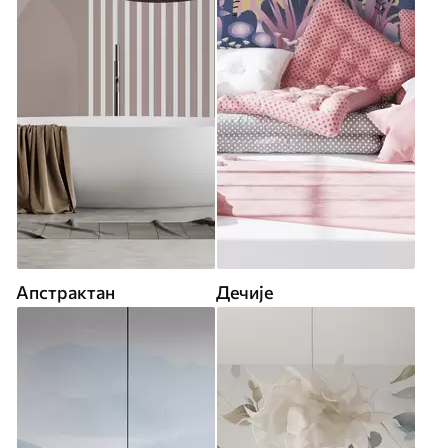
Апстрактан
Дечије