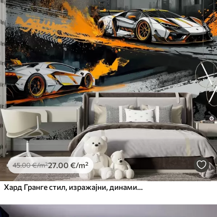
27
.00
€
/m²
45
.00
€
/m²
Хард Гранге стил, изражајни, динамични спортски аутомобили