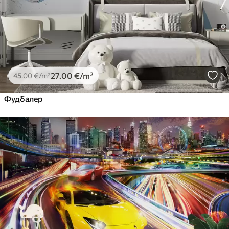
27
.00
€
/m²
45
.00
€
/m²
Фудбалер