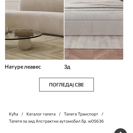
Натуре леавес
3д
ПОГЛЕДАЈ СВЕ
Кућа
Каталог тапета
Тапета Транспорт
Тапете за зид Апстрактни аутомобил бр. w05636