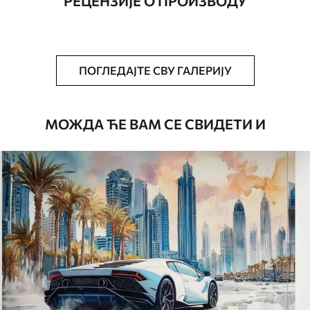
РЕЦЕНЗИЈЕ О ПРОИЗВОДУ
Додатно
Можете додати лак и/или лепак за
тапете.
Чишћење
Тапета се може нежно очистити меким
ПОГЛЕДАЈТЕ СВУ ГАЛЕРИЈУ
сунђером. Позадине са завршном
обрадом лакова могу се очистити
водом.
МОЖДА ЋЕ ВАМ СЕ СВИДЕТИ И
Начин примене
Беспрекорна апликација
Доступни материјали
Standard
45
.00
27
.00
€
/m²
Premium
56
.67
34
.00
€
/m²