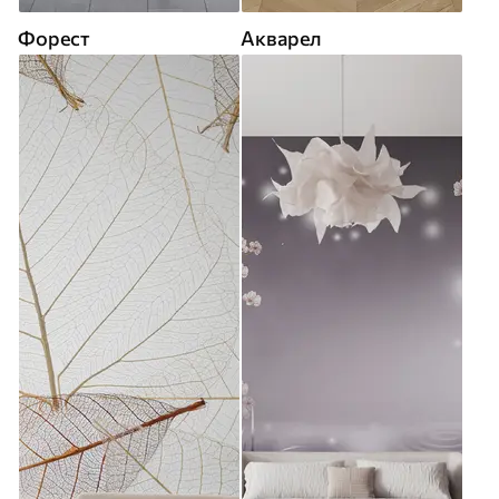
Форест
Акварел