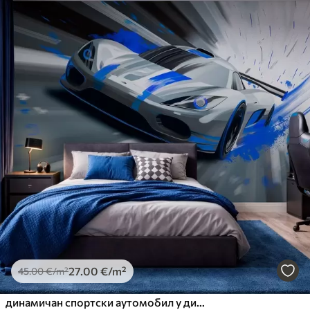
27
.00
€
/m²
45
.00
€
/m²
динамичан спортски аутомобил у дигиталном стилу цртања са плавим акцентима