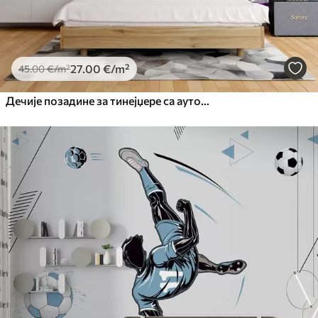
27
.00
€
/m²
45
.00
€
/m²
Дечије позадине за тинејџере са аутомобилом и графичким натписом у плавој боји