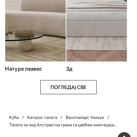
Натуре леавес
3д
ПОГЛЕДАЈ СВЕ
Кућа
Каталог тапета
Валлпаперс Уникуе
Тапете за зид Апстрактна грана са цвећем имитација
сликарства бр. w05665