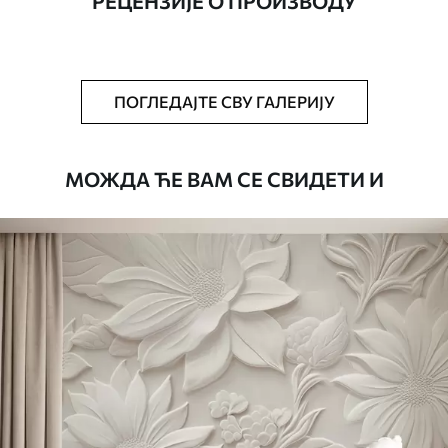
РЕЦЕНЗИЈЕ О ПРОИЗВОДУ
Додатно
Можете додати лак и/или лепак за
тапете.
Чишћење
Тапета се може нежно очистити меким
ПОГЛЕДАЈТЕ СВУ ГАЛЕРИЈУ
сунђером. Позадине са завршном
обрадом лакова могу се очистити
водом.
МОЖДА ЋЕ ВАМ СЕ СВИДЕТИ И
Начин примене
Беспрекорна апликација
Доступни материјали
Standard
45
.00
27
.00
€
/m²
Premium
56
.67
34
.00
€
/m²