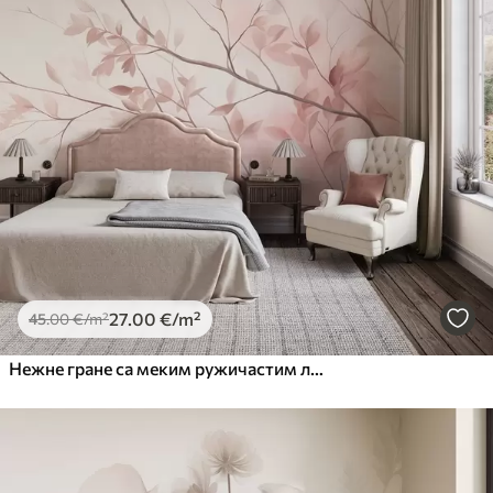
27
.00
€
/m²
45
.00
€
/m²
Нежне гране са меким ружичастим листовима на бледој позадини, акварел стил