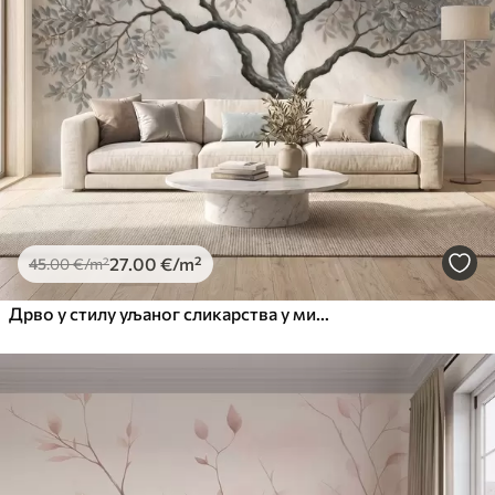
27
.00
€
/m²
45
.00
€
/m²
Дрво у стилу уљаног сликарства у мирним природним сиво-беж тоновима