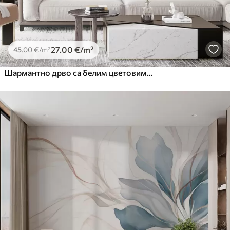
27
.00
€
/m²
45
.00
€
/m²
Шармантно дрво са белим цветовима на позадини облака у занимљивом стилу у деликатним топлим бојама