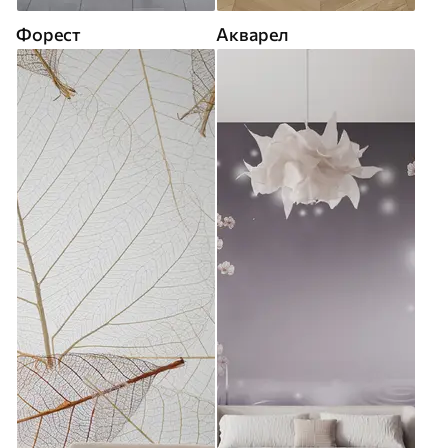
Форест
Акварел