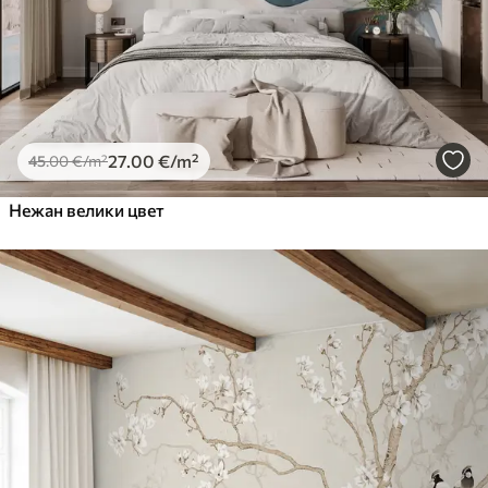
27
.00
€
/m²
45
.00
€
/m²
Нежан велики цвет