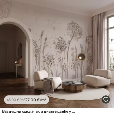
27
.00
€
/m²
45
.00
€
/m²
Ваздушни маслачак и дивље цвеће у акварел стилу