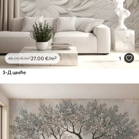
Premium Vinil
65
.00
39
.00
€
/m²
Peel and Stick
81
.67
49
.00
€
/m²
27
.00
€
/m²
1
45
.00
€
/m²
3-Д цвеће