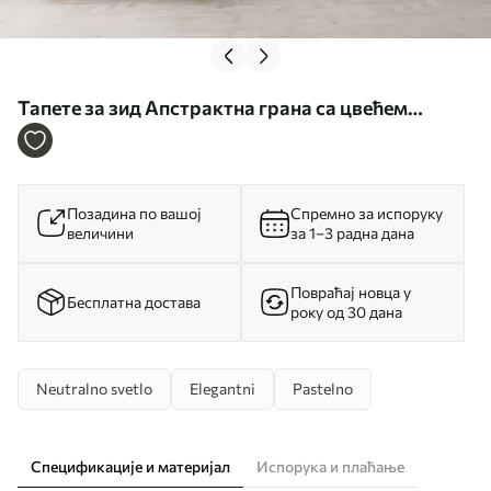
Тапете за зид Апстрактна грана са цвећем
имитација сликарства бр. w05665
Позадина по вашој
Спремно за испоруку
величини
за 1–3 радна дана
Повраћај новца у
Бесплатна достава
року од 30 дана
Neutralno svetlo
Elegantni
Pastelno
Спецификације и материјал
Испорука и плаћање