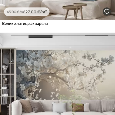
27
.00
€
/m²
45
.00
€
/m²
Велике латице акварела