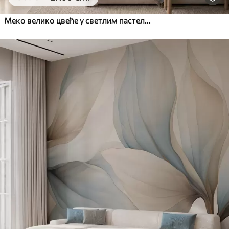
Меко велико цвеће у светлим пастелним тоновима