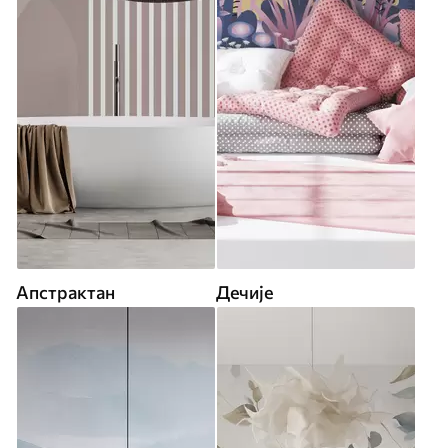
Апстрактан
Дечије