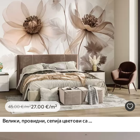
27
.00
€
/m²
45
.00
€
/m²
Велики, провидни, сепија цветови са нежним латицама, пернатим листовима и мањим цветовима