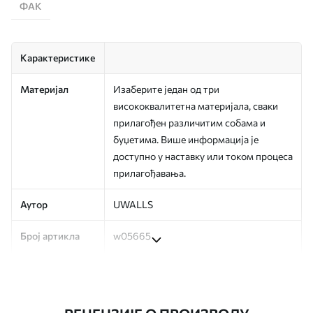
ФАК
Карактеристике
Материјал
Изаберите један од три
висококвалитетна материјала, сваки
прилагођен различитим собама и
буџетима. Више информација је
доступно у наставку или током процеса
прилагођавања.
Аутор
UWALLS
Број артикла
w05665
Производња
Слика се штампа у вашој наведеној
величини, исечена на идентичне траке
ширине до 50 цм.