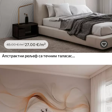
27
.00
€
/m²
45
.00
€
/m²
Апстрактни рељеф са течним таласастим линијама