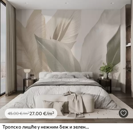
27
.00
€
/m²
45
.00
€
/m²
Тропско лишће у нежним беж и зеленим тоновима, са ефектом акварела и нежним прелазима боја