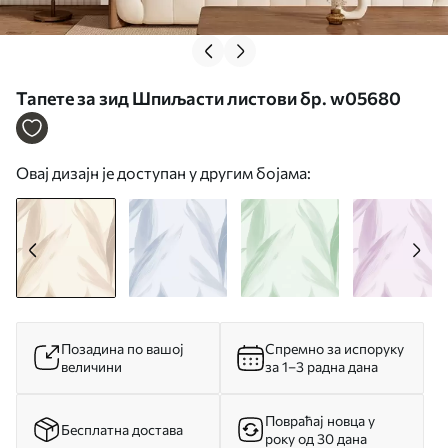
Тапете за зид Шпиљасти листови бр. w05680
Овај дизајн је доступан у другим бојама:
Позадина по вашој
Спремно за испоруку
величини
за 1–3 радна дана
Повраћај новца у
Бесплатна достава
року од 30 дана