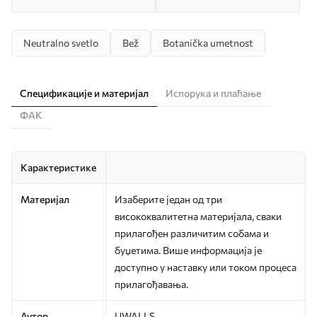
Neutralno svetlo
Bež
Botanička umetnost
Спецификације и материјал
Испорука и плаћање
ФАК
Карактеристике
Материјал
Изаберите један од три
висококвалитетна материјала, сваки
прилагођен различитим собама и
буџетима. Више информација је
доступно у наставку или током процеса
прилагођавања.
Аутор
UWALLS