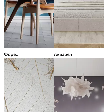
Форест
Акварел