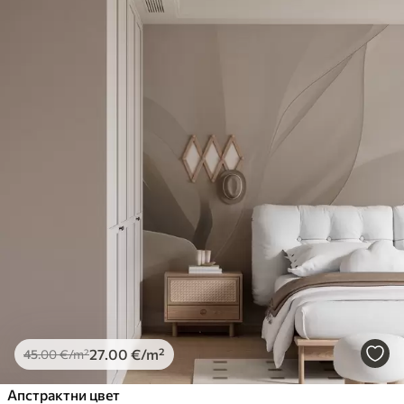
27
.00
€
/m²
45
.00
€
/m²
Апстрактни цвет