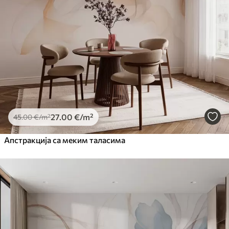
27
.00
€
/m²
45
.00
€
/m²
Апстракција са меким таласима