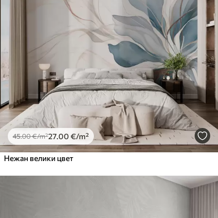
27
.00
€
/m²
45
.00
€
/m²
Нежан велики цвет