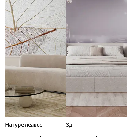
Натуре леавес
3д