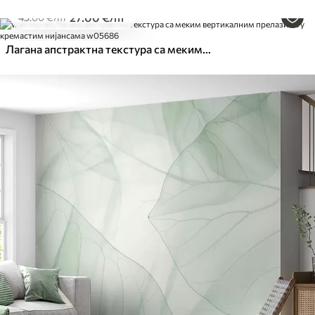
27
.00
€
/m²
45
.00
€
/m²
Лагана апстрактна текстура са меким вертикалним прелазима у кремастим нијансама