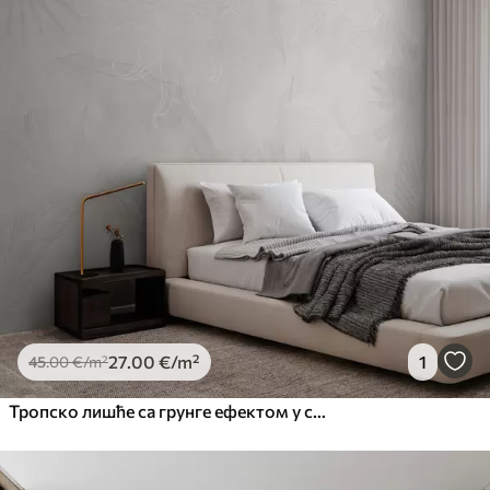
27
.00
€
/m²
1
45
.00
€
/m²
Тропско лишће са грунге ефектом у светлој боји