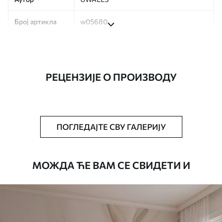
Број артикла
w05680
Производња
Слика се штампа у вашој наведеној
величини, исечена на идентичне траке
ширине до 50 цм.
РЕЦЕНЗИЈЕ О ПРОИЗВОДУ
Додатно
Можете додати лак и/или лепак за
тапете.
Чишћење
Тапета се може нежно очистити меким
ПОГЛЕДАЈТЕ СВУ ГАЛЕРИЈУ
сунђером. Позадине са завршном
обрадом лакова могу се очистити
водом.
МОЖДА ЋЕ ВАМ СЕ СВИДЕТИ И
Начин примене
Беспрекорна апликација
Доступни материјали