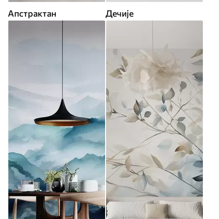
Апстрактан
Дечије