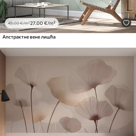
27
.00
€
/m²
45
.00
€
/m²
Апстрактне вене лишћа