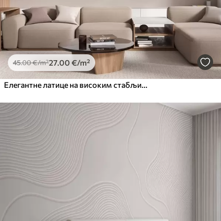
27
.00
€
/m²
45
.00
€
/m²
Елегантне латице на високим стабљикама у пастелним нијансама