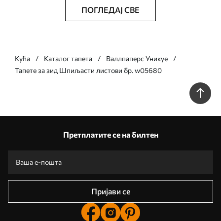
ПОГЛЕДАЈ СВЕ
Кућа
Каталог тапета
Валлпаперс Уникуе
Тапете за зид Шпиљасти листови бр. w05680
Претплатите се на билтен
Пријави се