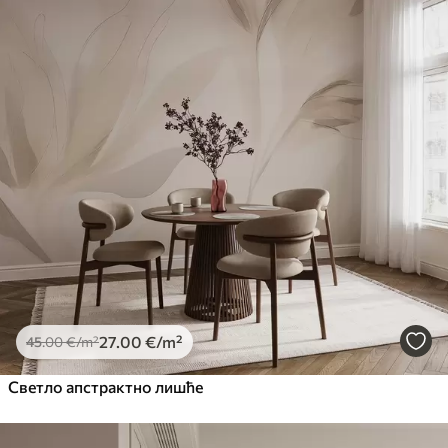
Standard
45
.00
27
.00
€
/m²
Premium
56
.67
34
.00
€
/m²
Premium Vinil
65
.00
39
.00
€
/m²
Peel and Stick
81
.67
49
.00
€
/m²
27
.00
€
/m²
45
.00
€
/m²
Светло апстрактно лишће