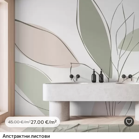
27
.00
€
/m²
45
.00
€
/m²
Апстрактни листови