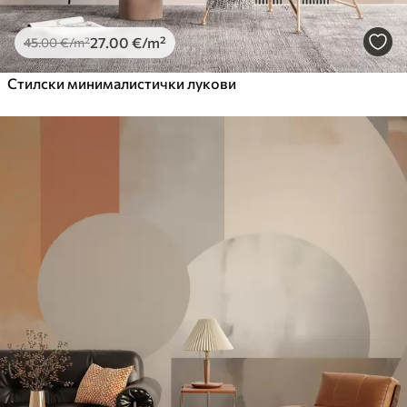
27
.00
€
/m²
45
.00
€
/m²
Стилски минималистички лукови