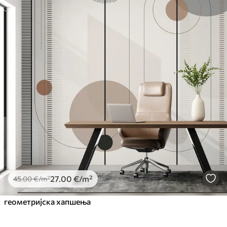
27
.00
€
/m²
45
.00
€
/m²
геометријска хапшења