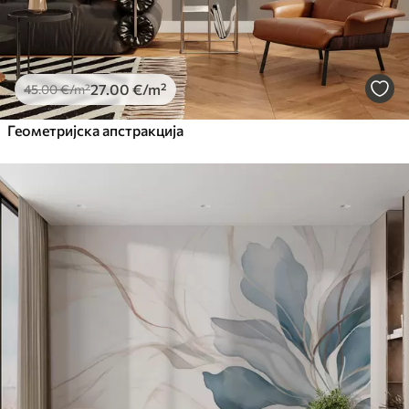
27
.00
€
/m²
45
.00
€
/m²
Геометријска апстракција