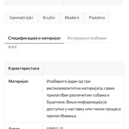
Geometrijski
Kružni
Modern
Pastelno
Спецификације и материјал
Испорука и плаћање
ФАК
Карактеристике
Материјал
Изаберите један од три
висококвалитетна материјала, сваки
прилагођен различитим собама и
буџетима. Више информација је
доступно у наставку или током процеса
прилагођавања.
Аутор
UWALLS