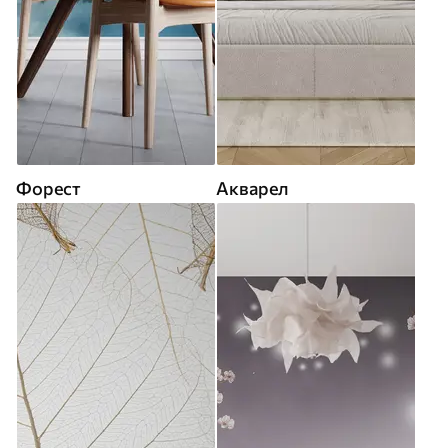
Форест
Акварел