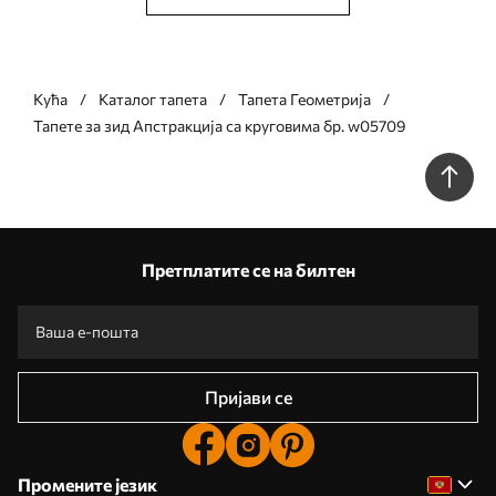
Кућа
Каталог тапета
Тапета Геометрија
Тапете за зид Апстракција са круговима бр. w05709
Претплатите се на билтен
Пријави се
Промените језик