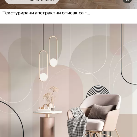
Текстурирани апстрактни отисак са геометријским облицима, круговима и луковима и црно-зеленим биљкама на белој позадини