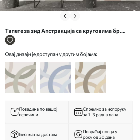
Тапете за зид Апстракција са круговима бр.
w05709
Овај дизајн је доступан у другим бојама:
Позадина по вашој
Спремно за испоруку
величини
за 1–3 радна дана
Повраћај новца у
Бесплатна достава
року од 30 дана