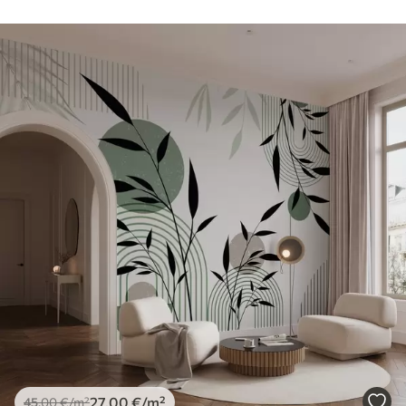
27
.00
€
/m²
45
.00
€
/m²