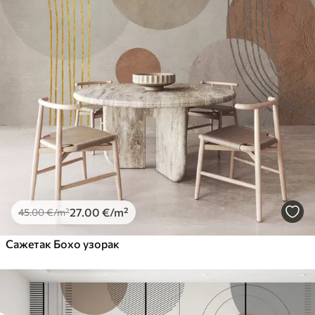
27
.00
€
/m²
45
.00
€
/m²
Сажетак Бохо узорак