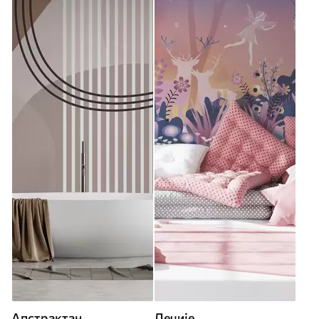
Апстрактан
Дечије