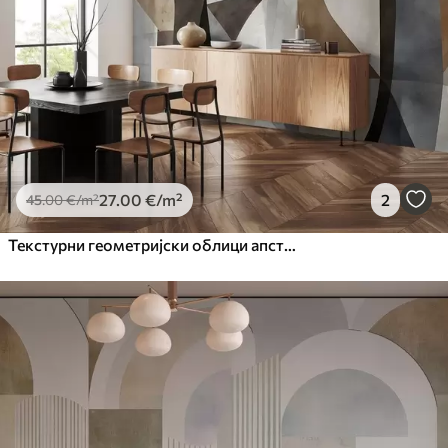
27
.00
€
/m²
2
45
.00
€
/m²
Текстурни геометријски облици апстрактне модерне уметности у нијансама браон, сиве и беж