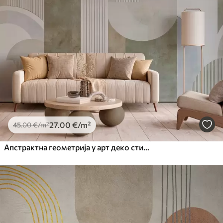
27
.00
€
/m²
45
.00
€
/m²
Апстрактна геометрија у арт деко стилу са ретро ефектом