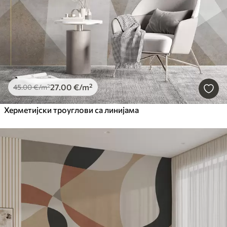
27
.00
€
/m²
45
.00
€
/m²
Херметијски троуглови са линијама