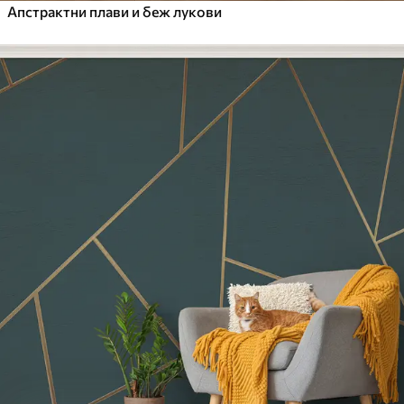
Апстрактни плави и беж лукови