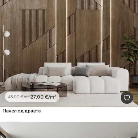
27
.00
€
/m²
45
.00
€
/m²
Панел од дрвета