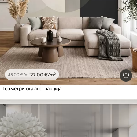
27
.00
€
/m²
45
.00
€
/m²
Геометријска апстракција