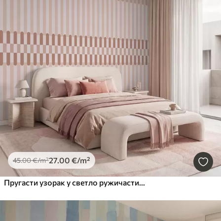
27
.00
€
/m²
45
.00
€
/m²
Пругасти узорак у светло ружичастим тоновима