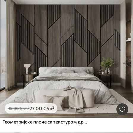
27
.00
€
/m²
45
.00
€
/m²
Геометријске плоче са текстуром дрвета