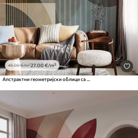
27
.00
€
/m²
45
.00
€
/m²
Апстрактни геометријски облици са круговима и линијама, пригушени земљани тонови, текстурирана, слојевита композиција