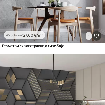
27
.00
€
/m²
45
.00
€
/m²
1
Геометријска апстракција сиве боје