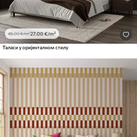
27
.00
€
/m²
45
.00
€
/m²
Таласи у оријенталном стилу