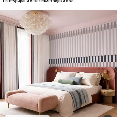
Текстурирани беж геометријски облици у слојевитој 3Д композицији, минималистичка модерна зидна уметност