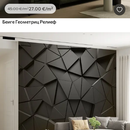
27
.00
€
/m²
45
.00
€
/m²
Беиге Геометриц Релиеф