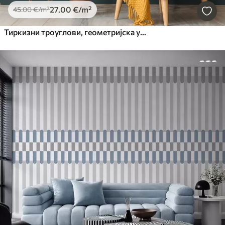
27
.00
€
/m²
45
.00
€
/m²
Тиркизни троуглови, геометријска уметност