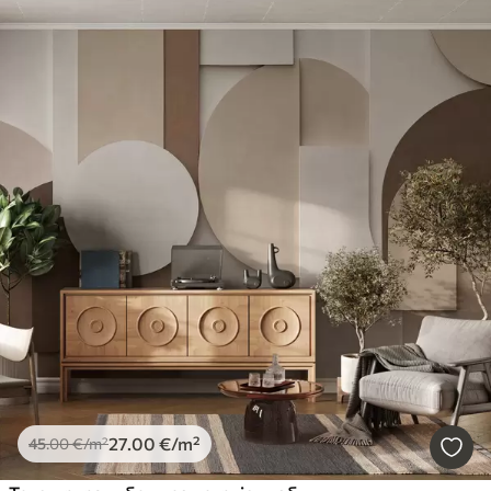
27
.00
€
/m²
45
.00
€
/m²