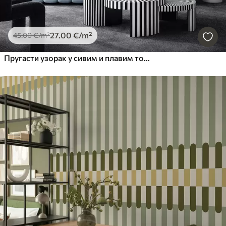
27
.00
€
/m²
45
.00
€
/m²
Пругасти узорак у сивим и плавим тоновима