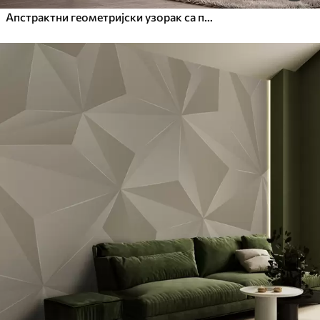
Апстрактни геометријски узорак са позадином текстуре цемента