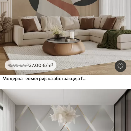
27
.00
€
/m²
45
.00
€
/m²
Модерна геометријска абстракција Грунге поткровље Стиле