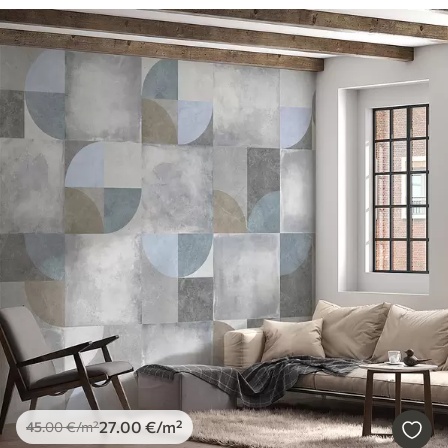
27
.00
€
/m²
45
.00
€
/m²