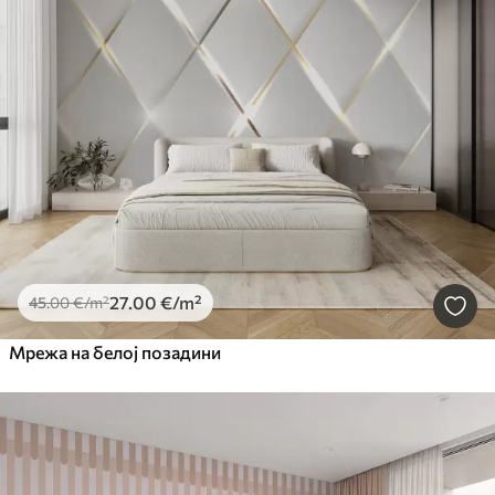
27
.00
€
/m²
45
.00
€
/m²
Мрежа на белој позадини