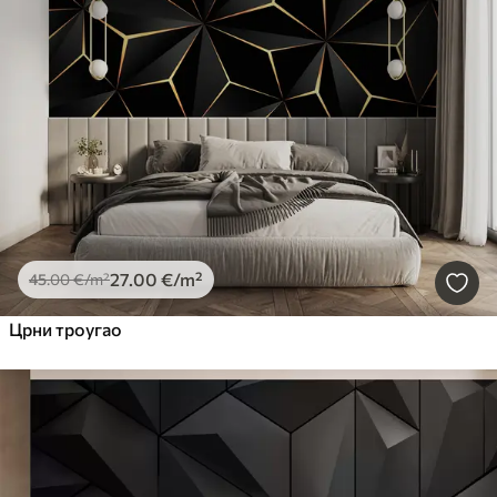
27
.00
€
/m²
45
.00
€
/m²
Црни троугао