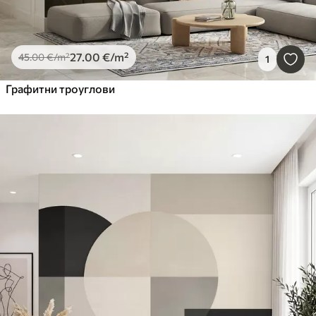
27
.00
€
/m²
45
.00
€
/m²
1
Графитни троуглови