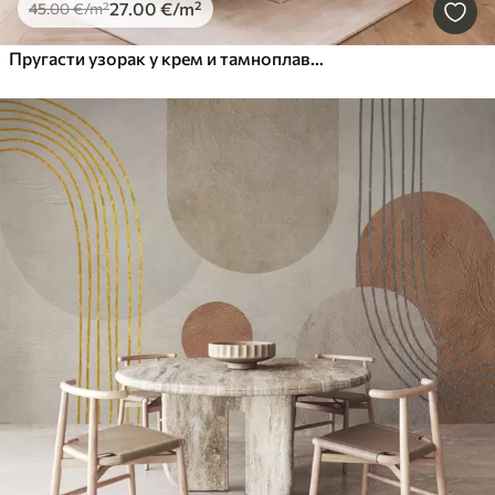
27
.00
€
/m²
45
.00
€
/m²
Пругасти узорак у крем и тамноплавим тоновима