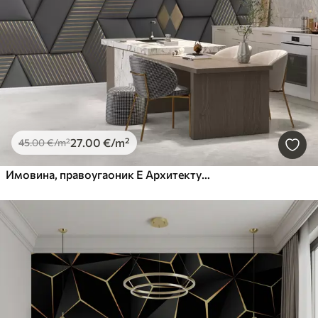
27
.00
€
/m²
45
.00
€
/m²
Имовина, правоугаоник Е Архитектура