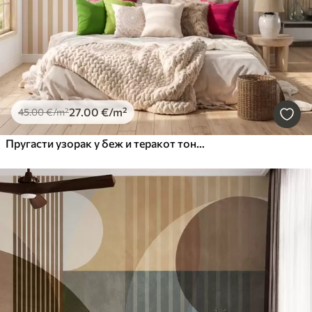
27
.00
€
/m²
45
.00
€
/m²
Пругасти узорак у беж и теракот тоновима