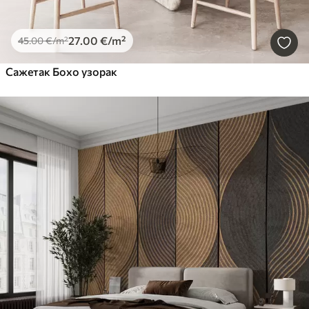
27
.00
€
/m²
45
.00
€
/m²
Сажетак Бохо узорак