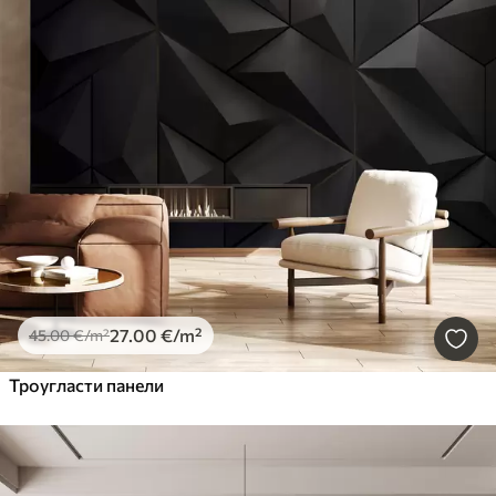
27
.00
€
/m²
45
.00
€
/m²
Троугласти панели