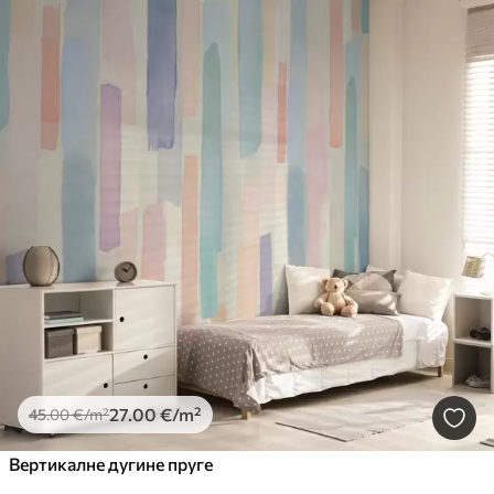
27
.00
€
/m²
45
.00
€
/m²
Вертикалне дугине пруге