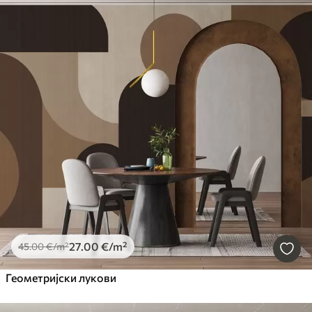
27
.00
€
/m²
45
.00
€
/m²
Геометријски лукови