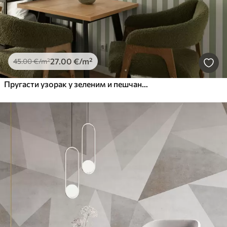
27
.00
€
/m²
45
.00
€
/m²
Пругасти узорак у зеленим и пешчаним тоновима