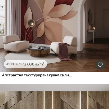
27
.00
€
/m²
45
.00
€
/m²
Апстрактна текстурирана грана са листовима у нијансама браон, беж и црвене, на позадини апстрактних облика