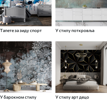
Tапете за зиду спорт
У стилу поткровља
У барокном стилу
У стилу арт децо