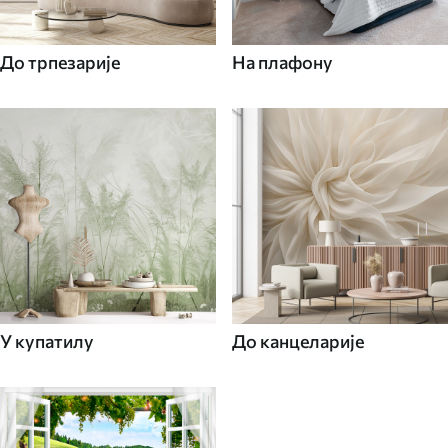
До трпезарије
На плафону
У купатилу
До канцеларије