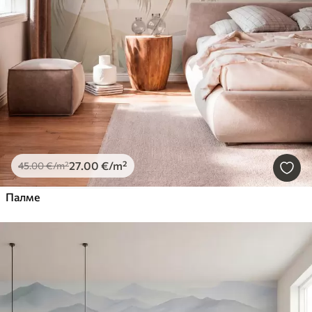
27
.00
€
/m²
45
.00
€
/m²
Палме