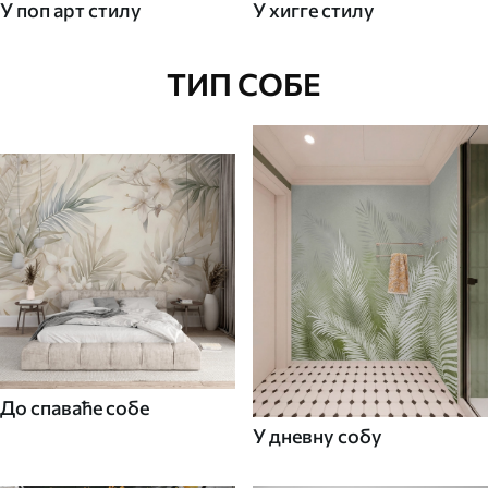
У поп арт стилу
У хигге стилу
ТИП СОБЕ
До спаваће собе
У дневну собу