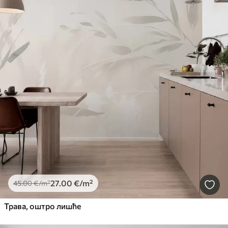
27
.00
€
/m²
45
.00
€
/m²
Трава, оштро лишће