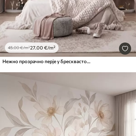
27
.00
€
/m²
45
.00
€
/m²
Нежно прозрачно перје у бресквасто-ружичастој измаглици са сјајем