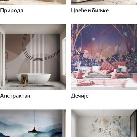
Природа
Цвеће и биљке
Апстрактан
Дечије