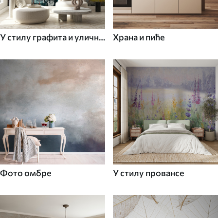
У стилу графита и уличне
Храна и пиће
уметности
Фото омбре
У стилу провансе