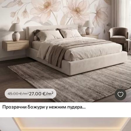
27
.00
€
/m²
45
.00
€
/m²
Прозрачни божури у нежним пудерасто-беж тоновима