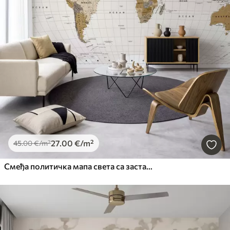
27
.00
€
/m²
45
.00
€
/m²
Смеђа политичка мапа света са заставама на енглеском језику