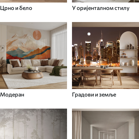
Црно и бело
У оријенталном стилу
Модеран
Градови и земље