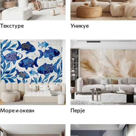
Текстуре
Уникуе
Море и океан
Перје