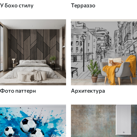
У бохо стилу
Терраззо
Фото паттерн
Архитектура