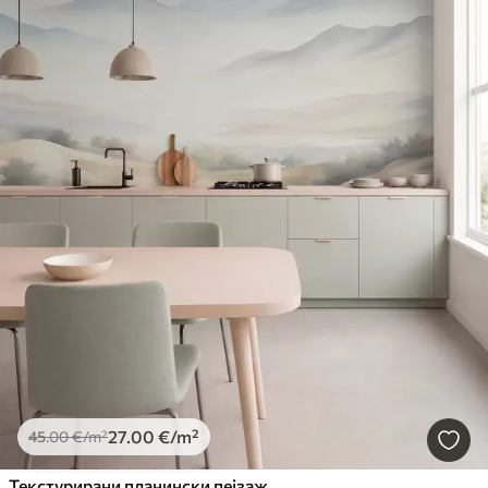
27
.00
€
/m²
45
.00
€
/m²
Текстурирани планински пејзаж