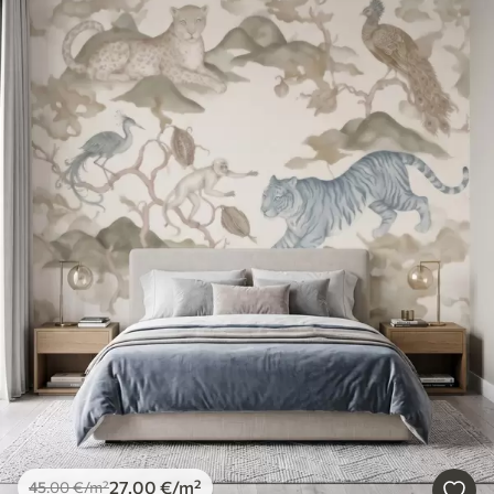
27
.00
€
/m²
45
.00
€
/m²