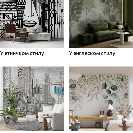
У етничком стилу
У енглеском стилу