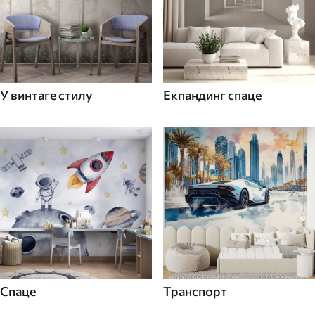
У винтаге стилу
Екпандинг спаце
Спаце
Транспорт