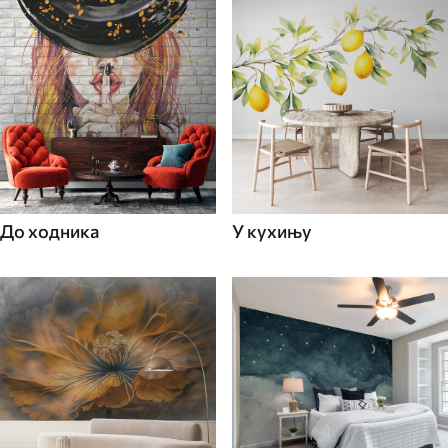
До ходника
У кухињу