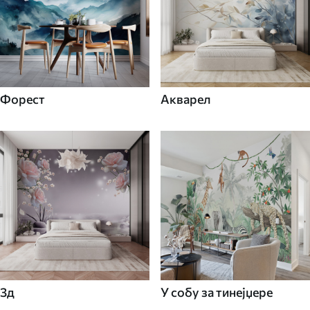
Форест
Акварел
3д
У собу за тинејџере