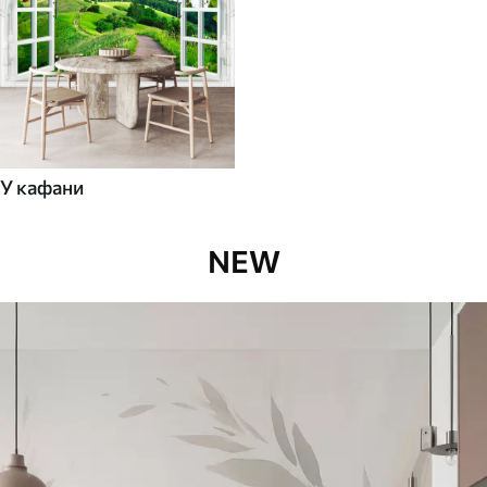
У кафани
NEW