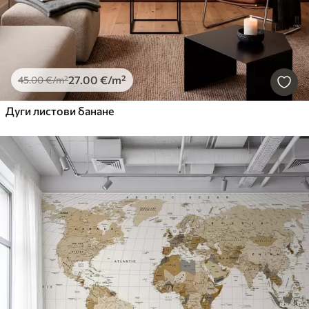
27
.00
€
/m²
45
.00
€
/m²
Дуги листови банане