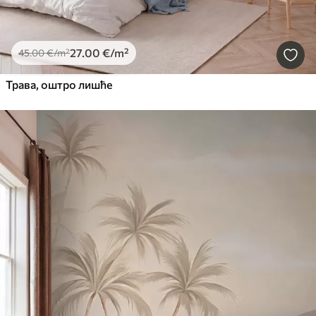
27
.00
€
/m²
45
.00
€
/m²
Трава, оштро лишће