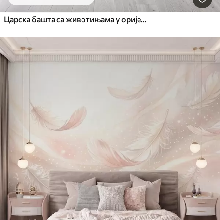
Царска башта са животињама у оријенталном стилу — мајмуном, леопардом, тигром, пауном и чапљом