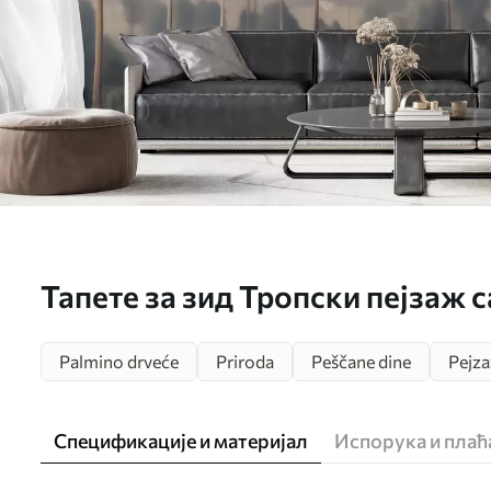
Тапете за зид Тропски пејзаж 
планинама, винтаге панорама 
Palmino drveće
Priroda
Peščane dine
Pejza
тоновима бр. w09798
Спецификације и материјал
Испорука и пла