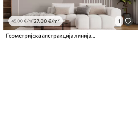
27
.00
€
/m²
1
45
.00
€
/m²
Геометријска апстракција линија и круг минимализам модеран стил