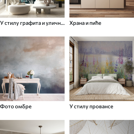
У стилу графита и уличне
Храна и пиће
уметности
Фото омбре
У стилу провансе