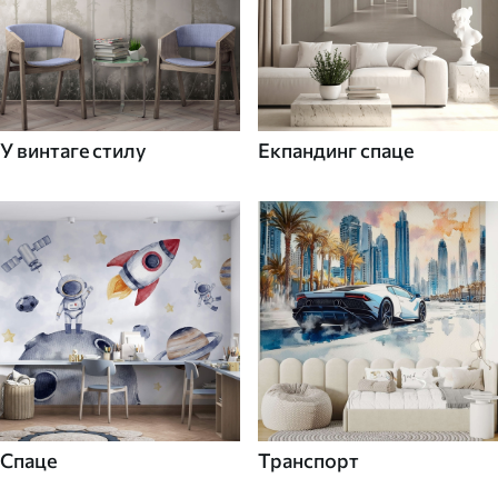
У винтаге стилу
Екпандинг спаце
Спаце
Транспорт