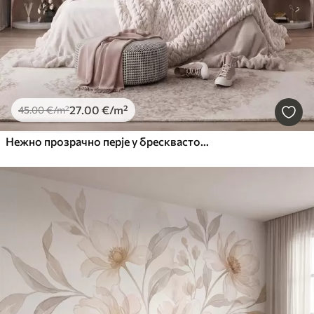
27
.00
€
/m²
45
.00
€
/m²
Нежно прозрачно перје у бресквасто-ружичастој измаглици са сјајем