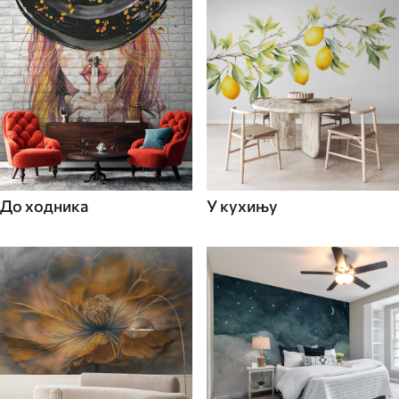
До ходника
У кухињу