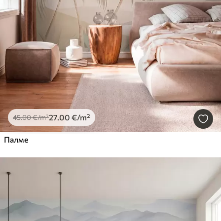
27
.00
€
/m²
45
.00
€
/m²
Палме