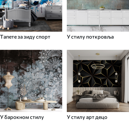
Tапете за зиду спорт
У стилу поткровља
У барокном стилу
У стилу арт децо