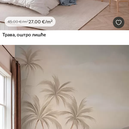
27
.00
€
/m²
45
.00
€
/m²
Трава, оштро лишће