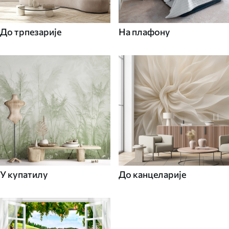
До трпезарије
На плафону
У купатилу
До канцеларије