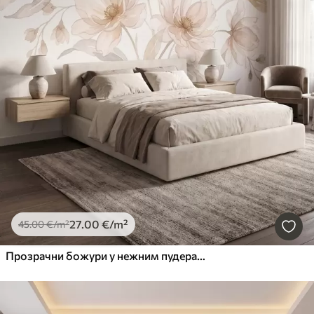
27
.00
€
/m²
45
.00
€
/m²
Прозрачни божури у нежним пудерасто-беж тоновима