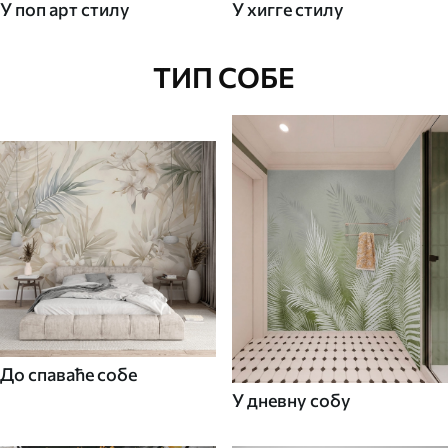
У поп арт стилу
У хигге стилу
ТИП СОБЕ
До спаваће собе
У дневну собу