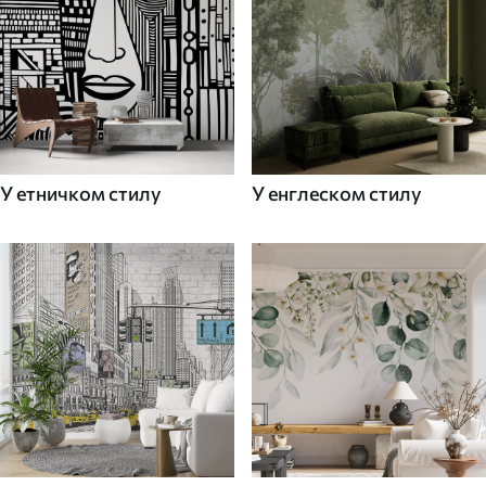
У етничком стилу
У енглеском стилу