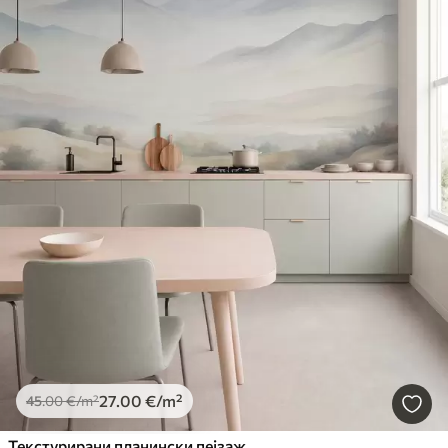
27
.00
€
/m²
45
.00
€
/m²
Текстурирани планински пејзаж