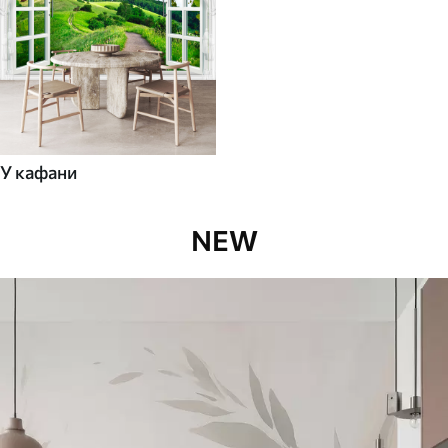
У кафани
NEW