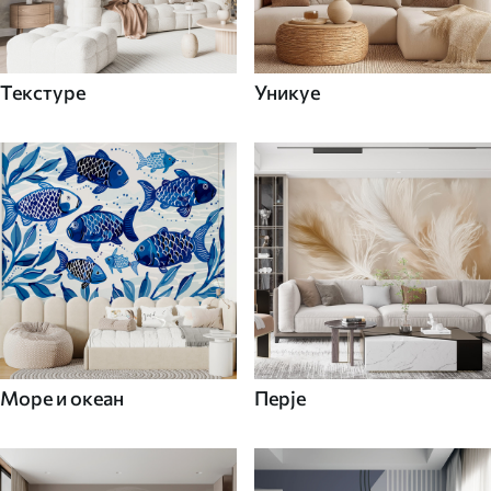
Текстуре
Уникуе
Море и океан
Перје