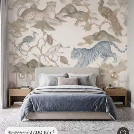
27
.00
€
/m²
45
.00
€
/m²