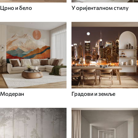
Црно и бело
У оријенталном стилу
Модеран
Градови и земље