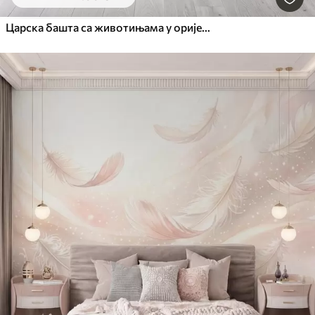
Царска башта са животињама у оријенталном стилу — мајмуном, леопардом, тигром, пауном и чапљом