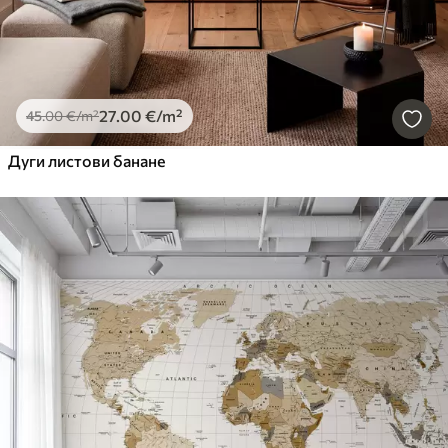
27
.00
€
/m²
45
.00
€
/m²
Дуги листови банане