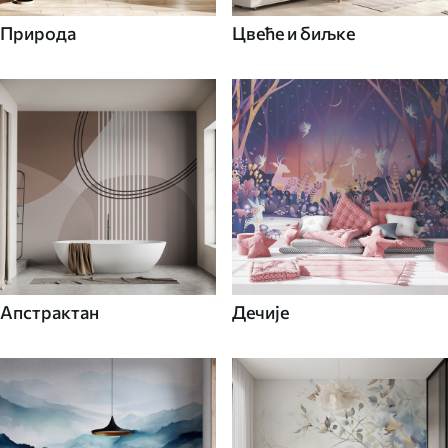
Природа
Цвеће и биљке
Апстрактан
Дечије