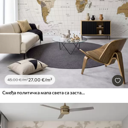
27
.00
€
/m²
45
.00
€
/m²
Смеђа политичка мапа света са заставама на енглеском језику