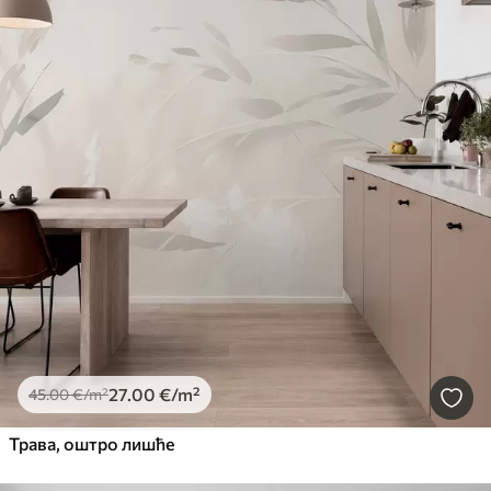
27
.00
€
/m²
45
.00
€
/m²
Трава, оштро лишће