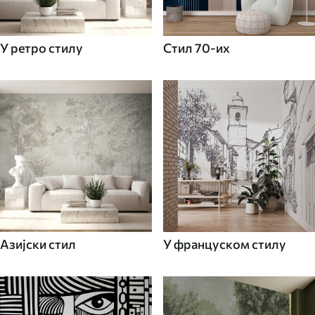
У ретро стилу
Стил 70-их
Азијски стил
У француском стилу