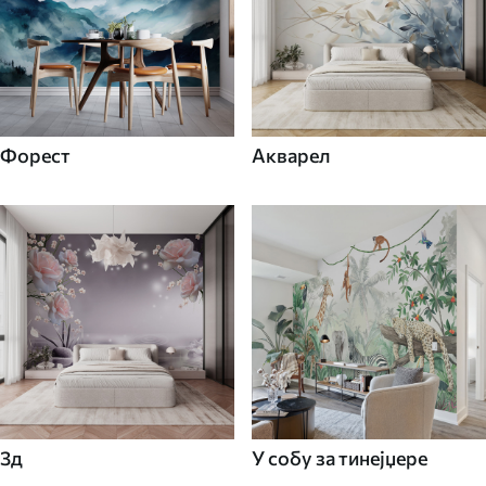
Форест
Акварел
3д
У собу за тинејџере