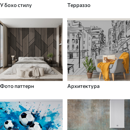
У бохо стилу
Терраззо
Фото паттерн
Архитектура