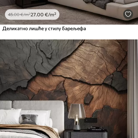
27
.00
€
/m²
45
.00
€
/m²
Деликатно лишће у стилу барељефа