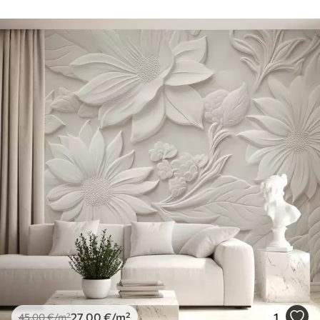
27
.00
€
/m²
1
45
.00
€
/m²