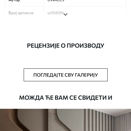
Број артикла
w09886
Производња
Слика се штампа у вашој наведеној
величини, исечена на идентичне траке
ширине до 50 цм.
РЕЦЕНЗИЈЕ О ПРОИЗВОДУ
Додатно
Можете додати лак и/или лепак за
тапете.
Чишћење
Тапета се може нежно очистити меким
ПОГЛЕДАЈТЕ СВУ ГАЛЕРИЈУ
сунђером. Позадине са завршном
обрадом лакова могу се очистити
водом.
МОЖДА ЋЕ ВАМ СЕ СВИДЕТИ И
Начин примене
Беспрекорна апликација
Доступни материјали