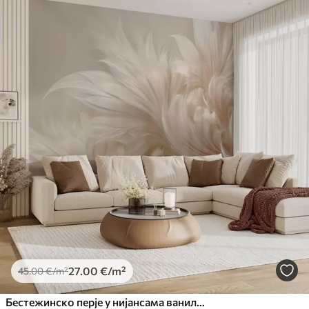
27
.00
€
/m²
45
.00
€
/m²
Бестежинско перје у нијансама ваниле креме