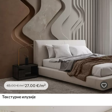
Standard
45
.00
27
.00
€
/m²
Premium
56
.67
34
.00
€
/m²
Premium Vinil
65
.00
39
.00
€
/m²
Peel and Stick
81
.67
49
.00
€
/m²
27
.00
€
/m²
45
.00
€
/m²
Текстурне илузије