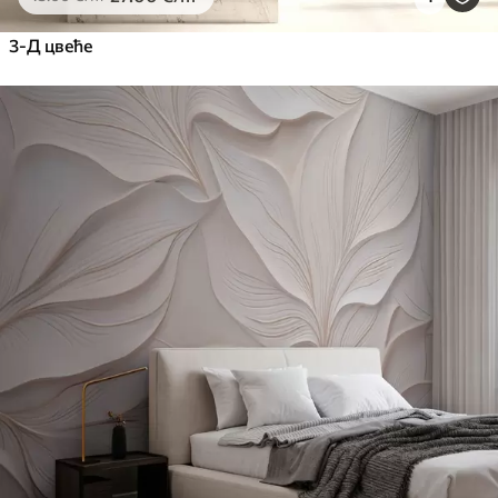
3-Д цвеће