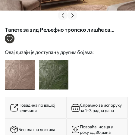
Тапете за зид Рељефно тропско лишће са
нежним рељефом у топлим беж тоновима бр.
w09886
Овај дизајн је доступан у другим бојама:
Позадина по вашој
Спремно за испоруку
величини
за 1–3 радна дана
Повраћај новца у
Бесплатна достава
року од 30 дана