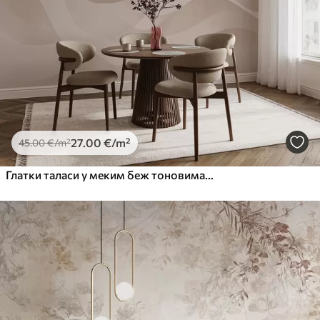
27
.00
€
/m²
45
.00
€
/m²
Глатки таласи у меким беж тоновима у стилу акварела