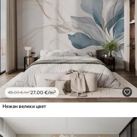
27
.00
€
/m²
45
.00
€
/m²
Нежан велики цвет