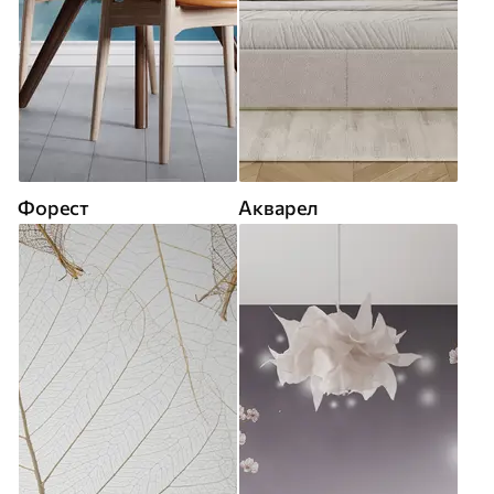
Форест
Акварел