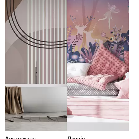
Апстрактан
Дечије