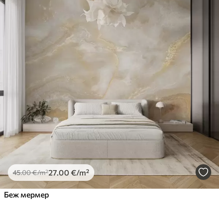
27
.00
€
/m²
45
.00
€
/m²
Беж мермер