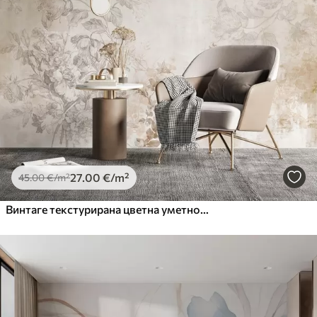
27
.00
€
/m²
45
.00
€
/m²
Винтаге текстурирана цветна уметност са илустрацијама нежног баштенског цвећа и лишћа у стилу цртања, меки пастелни беж и сепија тонови