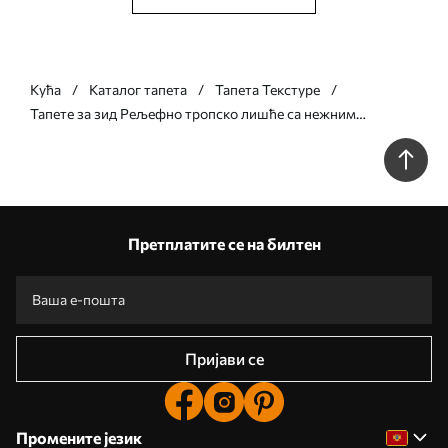
Кућа
Каталог тапета
Тапета Текстуре
Тапете за зид Рељефно тропско лишће са нежним
рељефом у топлим беж тоновима бр. w09886
Претплатите се на билтен
Пријави се
Промените језик