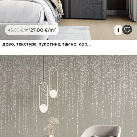
27
.00
€
/m²
1
45
.00
€
/m²
дрво, текстура, пукотине, тамно, кора, површина