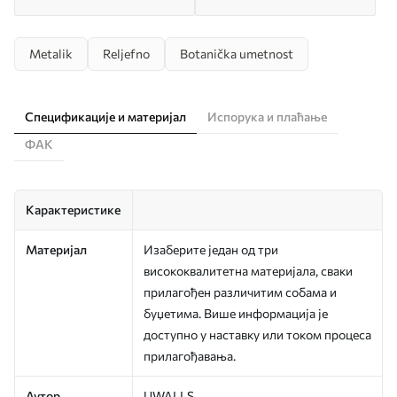
Metalik
Reljefno
Botanička umetnost
Спецификације и материјал
Испорука и плаћање
ФАК
Карактеристике
Материјал
Изаберите један од три
висококвалитетна материјала, сваки
прилагођен различитим собама и
буџетима. Више информација је
доступно у наставку или током процеса
прилагођавања.
Аутор
UWALLS