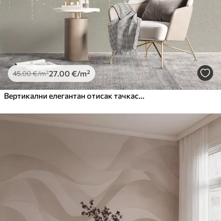
27
.00
€
/m²
45
.00
€
/m²
Вертикални елегантан отисак тачкастог венца на беж текстурираној позадини, стварајући осећај дубине и покрета