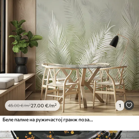
27
.00
€
/m²
1
45
.00
€
/m²
Беле палме на ружичастој гранж позадини. у зеленим бојама