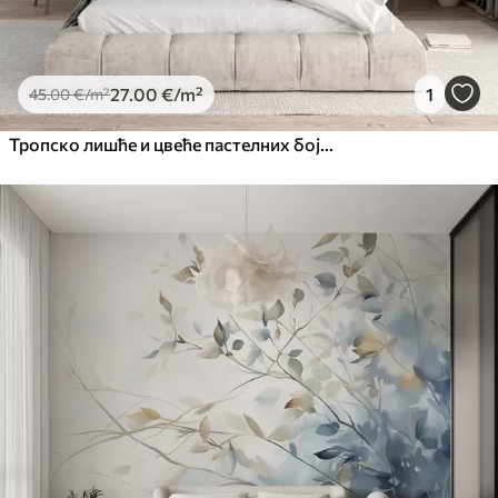
27
.00
€
/m²
1
45
.00
€
/m²
Тропско лишће и цвеће пастелних боја, са светло зеленим, кремастим и суптилним ружичастим