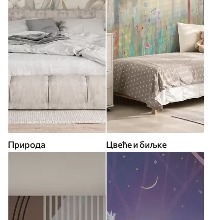
Природа
Цвеће и биљке