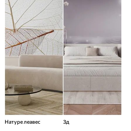
Натуре леавес
3д