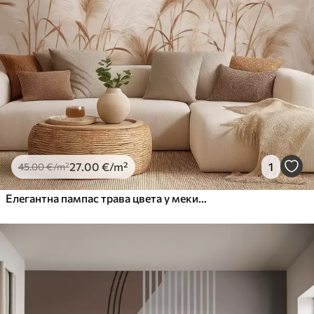
27
.00
€
/m²
1
45
.00
€
/m²
Елегантна пампас трава цвета у меким беж и млечним тоновима