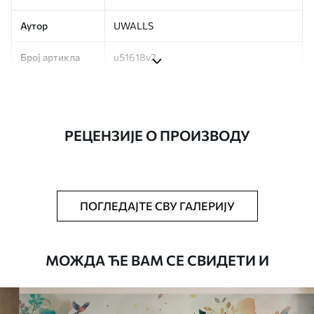
Аутор
UWALLS
Број артикла
u51618v2
Производња
Слика се штампа у вашој наведеној
величини, исечена на идентичне траке
ширине до 50 цм.
РЕЦЕНЗИЈЕ О ПРОИЗВОДУ
Додатно
Можете додати лак и/или лепак за
тапете.
Чишћење
Тапета се може нежно очистити меким
ПОГЛЕДАЈТЕ СВУ ГАЛЕРИЈУ
сунђером. Позадине са завршном
обрадом лакова могу се очистити
водом.
МОЖДА ЋЕ ВАМ СЕ СВИДЕТИ И
Начин примене
Беспрекорна апликација