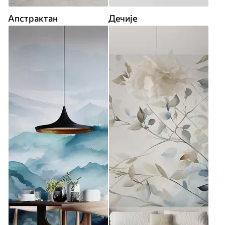
Апстрактан
Дечије