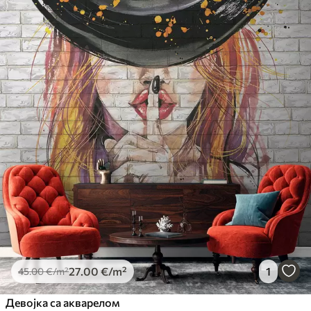
27
.00
€
/m²
1
45
.00
€
/m²
Девојка са акварелом