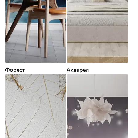
Форест
Акварел