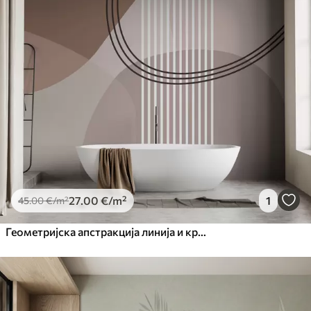
27
.00
€
/m²
1
45
.00
€
/m²
Геометријска апстракција линија и круг минимализам модеран стил