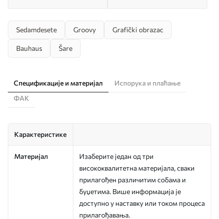
Sedamdesete
Groovy
Grafički obrazac
Bauhaus
Šare
Спецификације и материјал
Испорука и плаћање
ФАК
Карактеристике
Материјал
Изаберите један од три
висококвалитетна материјала, сваки
прилагођен различитим собама и
буџетима. Више информација је
доступно у наставку или током процеса
прилагођавања.