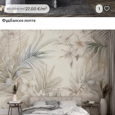
27
.00
€
/m²
1
45
.00
€
/m²
Фудбалске лопте