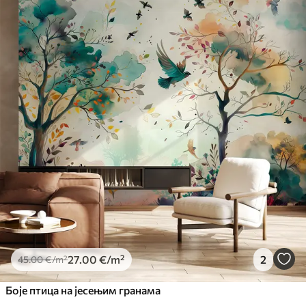
Доступни материјали
Standard
45
.00
27
.00
€
/m²
Premium
56
.67
34
.00
€
/m²
Premium Vinil
65
.00
39
.00
€
/m²
Peel and Stick
81
.67
49
.00
€
/m²
27
.00
€
/m²
2
45
.00
€
/m²
Боје птица на јесењим гранама