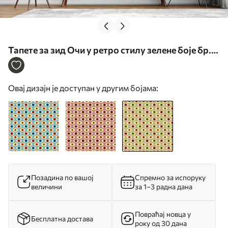
Тапете за зид Очи у ретро стилу зелене боје бр.
u51618v2
Овај дизајн је доступан у другим бојама:
Позадина по вашој
Спремно за испоруку
величини
за 1–3 радна дана
Повраћај новца у
Бесплатна достава
року од 30 дана