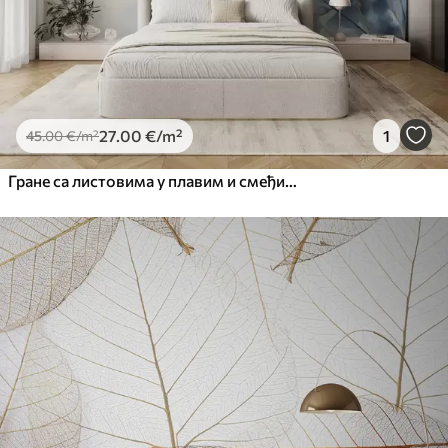
27
.00
€
/m²
1
45
.00
€
/m²
Гране са листовима у плавим и смеђим тоновима, светле позадине, меке и нежне, акварел стил