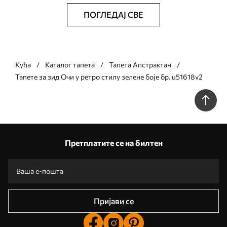
ПОГЛЕДАЈ СВЕ
Кућа
Каталог тапета
Тапета Апстрактан
Тапете за зид Очи у ретро стилу зелене боје бр. u51618v2
Претплатите се на билтен
Пријави се