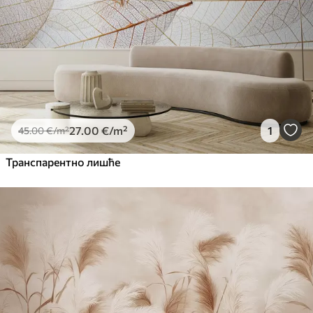
27
.00
€
/m²
1
45
.00
€
/m²
Транспарентно лишће