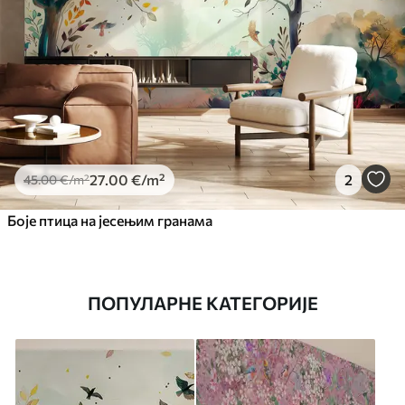
27
.00
€
/m²
2
45
.00
€
/m²
Боје птица на јесењим гранама
ПОПУЛАРНЕ КАТЕГОРИЈЕ