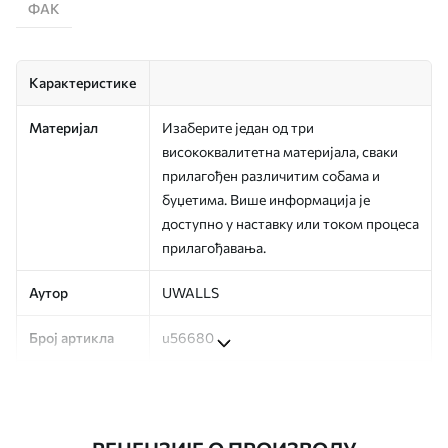
ФАК
Карактеристике
Материјал
Изаберите један од три
висококвалитетна материјала, сваки
прилагођен различитим собама и
буџетима. Више информација је
доступно у наставку или током процеса
прилагођавања.
Аутор
UWALLS
Број артикла
u56680
Производња
Слика се штампа у вашој наведеној
величини, исечена на идентичне траке
ширине до 50 цм.