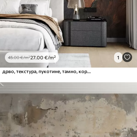
Premium Vinil
65
.00
39
.00
€
/m²
Peel and Stick
81
.67
49
.00
€
/m²
27
.00
€
/m²
1
45
.00
€
/m²
дрво, текстура, пукотине, тамно, кора, површина