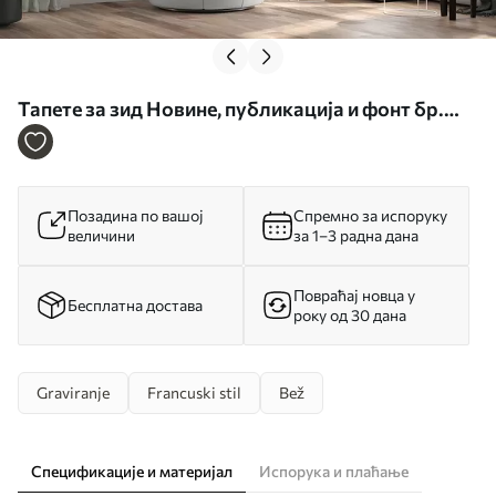
Тапете за зид Новине, публикација и фонт бр.
u56680
Позадина по вашој
Спремно за испоруку
величини
за 1–3 радна дана
Повраћај новца у
Бесплатна достава
року од 30 дана
Graviranje
Francuski stil
Bež
Спецификације и материјал
Испорука и плаћање