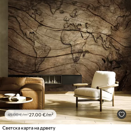
27
.00
€
/m²
45
.00
€
/m²
Светска карта на дрвету