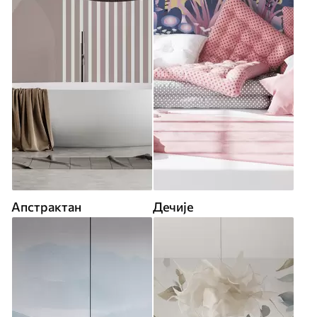
Апстрактан
Дечије