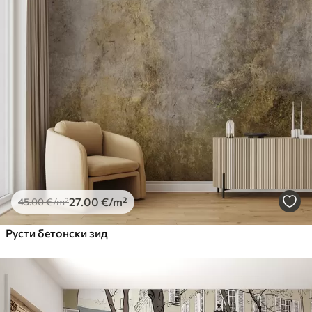
27
.00
€
/m²
45
.00
€
/m²
Русти бетонски зид