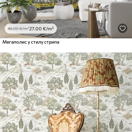
27
.00
€
/m²
45
.00
€
/m²
Мегаполис у стилу стрипа