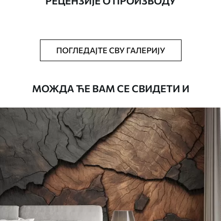
РЕЦЕНЗИЈЕ О ПРОИЗВОДУ
Додатно
Можете додати лак и/или лепак за
тапете.
Чишћење
Тапета се може нежно очистити меким
ПОГЛЕДАЈТЕ СВУ ГАЛЕРИЈУ
сунђером. Позадине са завршном
обрадом лакова могу се очистити
водом.
МОЖДА ЋЕ ВАМ СЕ СВИДЕТИ И
Начин примене
Беспрекорна апликација
Доступни материјали
Standard
45
.00
27
.00
€
/m²
Premium
56
.67
34
.00
€
/m²