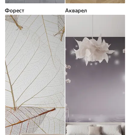
Форест
Акварел