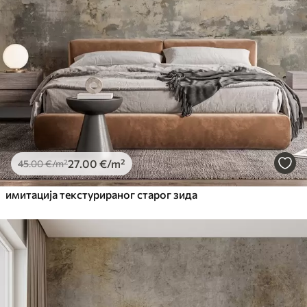
27
.00
€
/m²
45
.00
€
/m²
имитација текстурираног старог зида