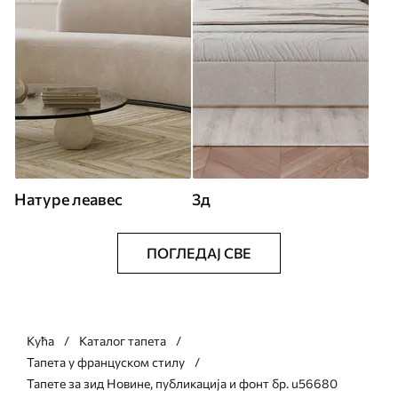
Натуре леавес
3д
ПОГЛЕДАЈ СВЕ
Кућа
Каталог тапета
Тапета у француском стилу
Тапете за зид Новине, публикација и фонт бр. u56680