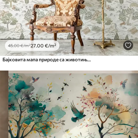
27
.00
€
/m²
45
.00
€
/m²
Бајковита мапа природе са животињама и дрвећем