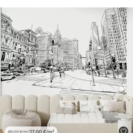
27
.00
€
/m²
45
.00
€
/m²