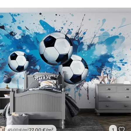
27
.00
€
/m²
1
45
.00
€
/m²