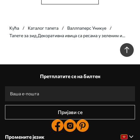
Кућа
Каталог тапета
Валлпаперс Уникуе
Тапете за зид Декоративна ивица са ресама у зеленим и
сивим нијансама бр. w05544v2
Претплатите се на билтен
Пријави се
Промените језик