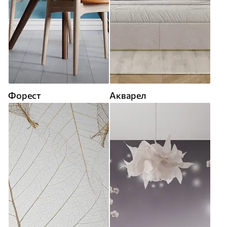
Форест
Акварел