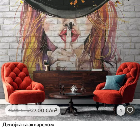
27
.00
€
/m²
1
45
.00
€
/m²
Девојка са акварелом