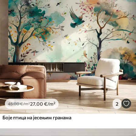
Standard
45
.00
27
.00
€
/m²
Premium
56
.67
34
.00
€
/m²
Premium Vinil
65
.00
39
.00
€
/m²
Peel and Stick
81
.67
49
.00
€
/m²
27
.00
€
/m²
2
45
.00
€
/m²
Боје птица на јесењим гранама