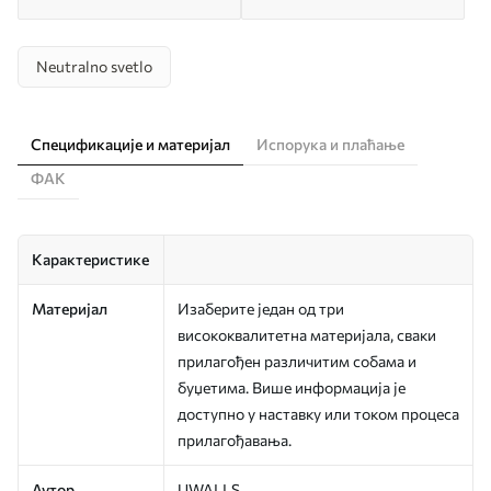
Neutralno svetlo
Спецификације и материјал
Испорука и плаћање
ФАК
Карактеристике
Материјал
Изаберите један од три
висококвалитетна материјала, сваки
прилагођен различитим собама и
буџетима. Више информација је
доступно у наставку или током процеса
прилагођавања.
Аутор
UWALLS