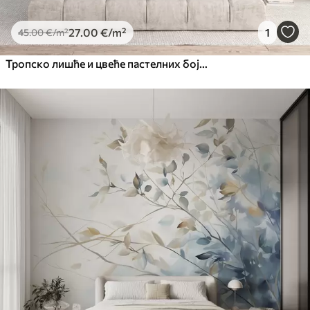
27
.00
€
/m²
1
45
.00
€
/m²
Тропско лишће и цвеће пастелних боја, са светло зеленим, кремастим и суптилним ружичастим