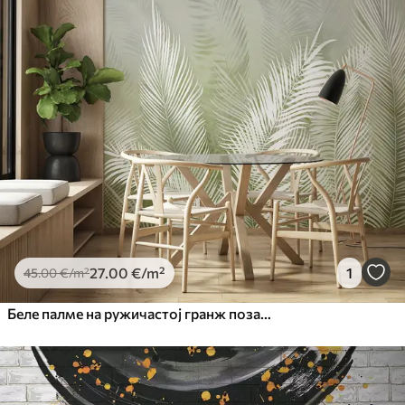
27
.00
€
/m²
1
45
.00
€
/m²
Беле палме на ружичастој гранж позадини. у зеленим бојама