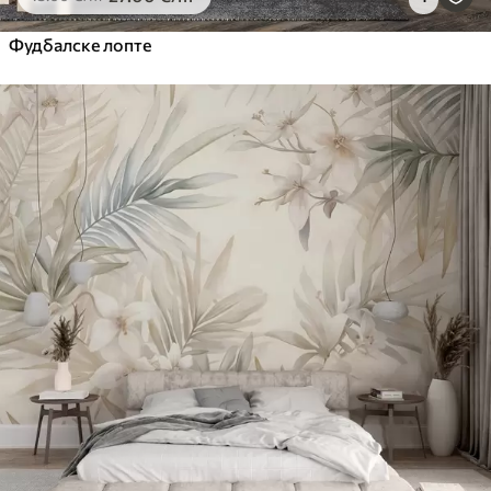
Фудбалске лопте