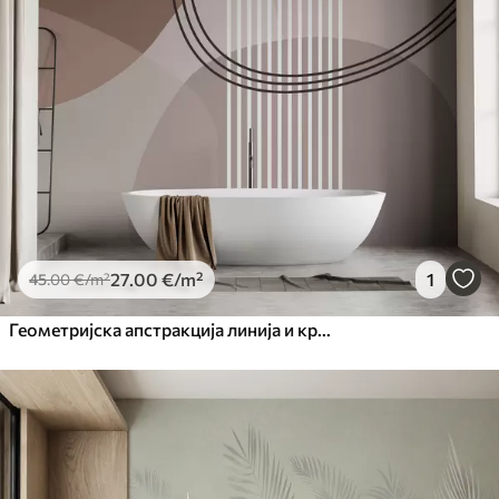
27
.00
€
/m²
1
45
.00
€
/m²
Геометријска апстракција линија и круг минимализам модеран стил