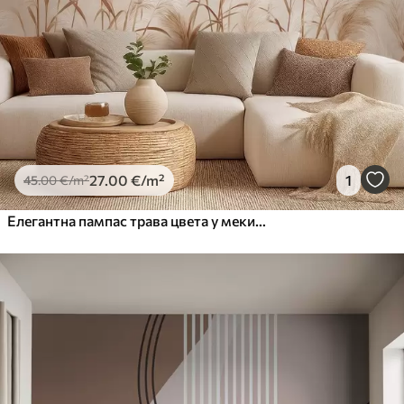
27
.00
€
/m²
1
45
.00
€
/m²
Елегантна пампас трава цвета у меким беж и млечним тоновима