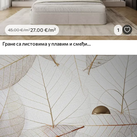
27
.00
€
/m²
1
45
.00
€
/m²
Гране са листовима у плавим и смеђим тоновима, светле позадине, меке и нежне, акварел стил