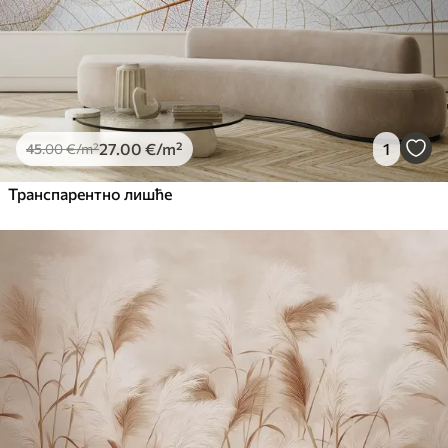
27
.00
€
/m²
1
45
.00
€
/m²
Транспарентно лишће