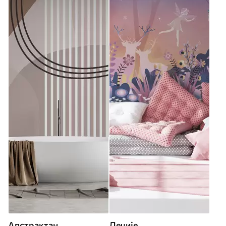
Апстрактан
Дечије