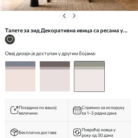
Тапете за зид Декоративна ивица са ресама у
зеленим и сивим нијансама бр. w05544v2
Овај дизајн је доступан у другим бојама:
Позадина по вашој
Спремно за испоруку
величини
за 1–3 радна дана
Повраћај новца у
Бесплатна достава
року од 30 дана