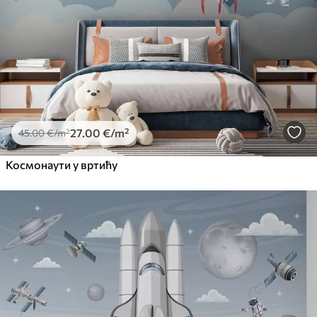
Premium Vinil
65
.00
39
.00
€
/m²
Peel and Stick
81
.67
49
.00
€
/m²
27
.00
€
/m²
45
.00
€
/m²
Космонаути у вртићу