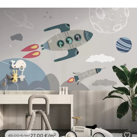
27
.00
€
/m²
45
.00
€
/m²