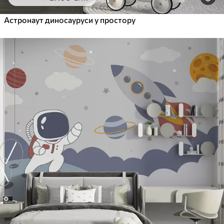
Астронаут диносауруси у простору