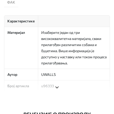
ФАК
Карактеристике
Материјал
Изаберите један од три
висококвалитетна материјала, сваки
прилагођен различитим собама и
буџетима. Више информација је
доступно у наставку или током процеса
прилагођавања.
Аутор
UWALLS
Број артикла
u96333
Производња
Слика се штампа у вашој наведеној
величини, исечена на идентичне траке
ширине до 50 цм.