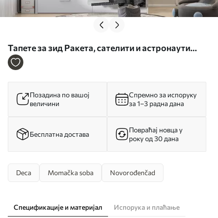
Тапете за зид Ракета, сателити и астронаути
преко планина бр. u96333
Позадина по вашој
Спремно за испоруку
величини
за 1–3 радна дана
Повраћај новца у
Бесплатна достава
року од 30 дана
Deca
Momačka soba
Novorođenčad
Спецификације и материјал
Испорука и плаћање