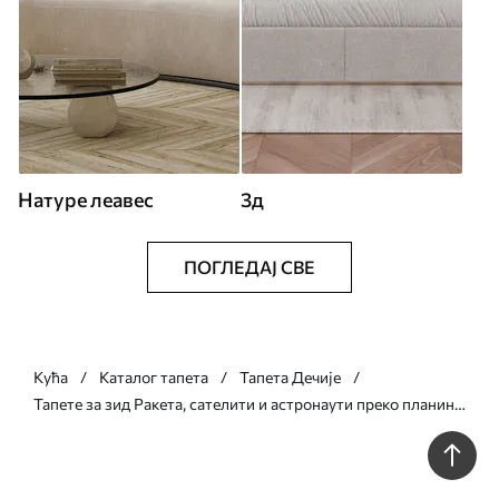
Натуре леавес
3д
ПОГЛЕДАЈ СВЕ
Кућа
Каталог тапета
Тапета Дечије
Тапете за зид Ракета, сателити и астронаути преко планина
бр. u96333