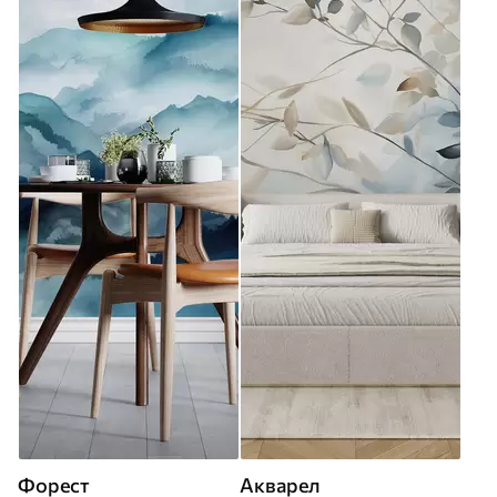
Форест
Акварел