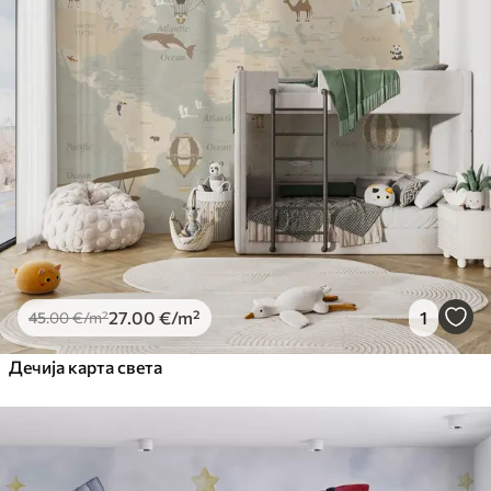
27
.00
€
/m²
1
45
.00
€
/m²
Дечија карта света