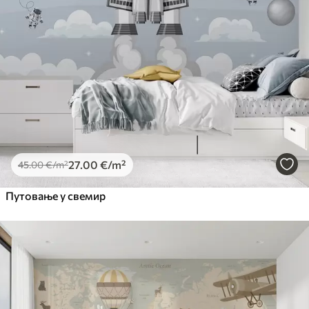
27
.00
€
/m²
45
.00
€
/m²
Путовање у свемир