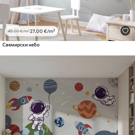
27
.00
€
/m²
45
.00
€
/m²
Свемирски небо