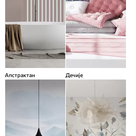
Апстрактан
Дечије