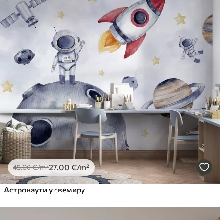
27
.00
€
/m²
45
.00
€
/m²
Астронаути у свемиру