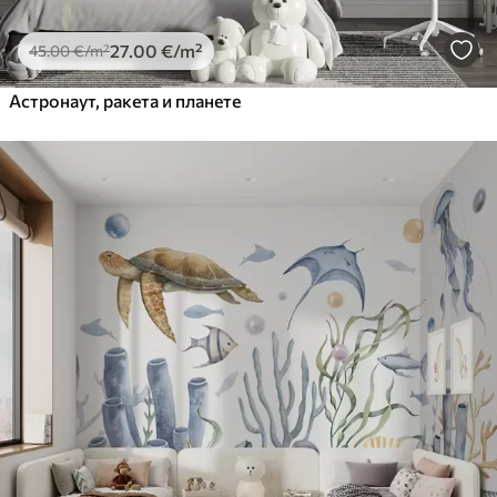
27
.00
€
/m²
45
.00
€
/m²
Астронаут, ракета и планете