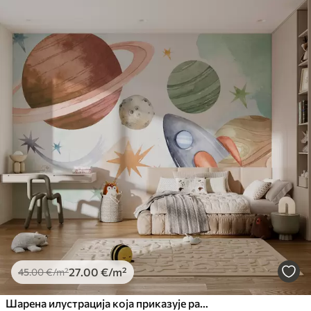
27
.00
€
/m²
45
.00
€
/m²
Шарена илустрација која приказује различите планете и свемирски акварел