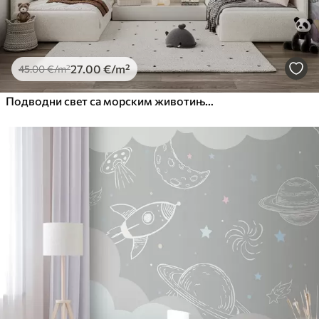
27
.00
€
/m²
45
.00
€
/m²
Подводни свет са морским животињама