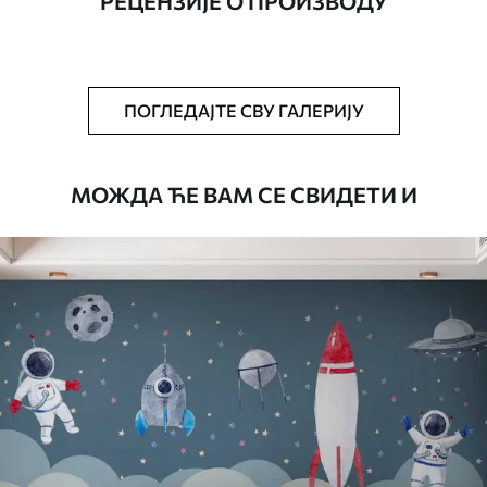
РЕЦЕНЗИЈЕ О ПРОИЗВОДУ
Додатно
Можете додати лак и/или лепак за
тапете.
Чишћење
Тапета се може нежно очистити меким
ПОГЛЕДАЈТЕ СВУ ГАЛЕРИЈУ
сунђером. Позадине са завршном
обрадом лакова могу се очистити
водом.
МОЖДА ЋЕ ВАМ СЕ СВИДЕТИ И
Начин примене
Беспрекорна апликација
Доступни материјали
Standard
45
.00
27
.00
€
/m²
Premium
56
.67
34
.00
€
/m²