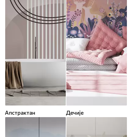
Апстрактан
Дечије