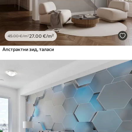
27
.00
€
/m²
45
.00
€
/m²
Апстрактни зид, таласи