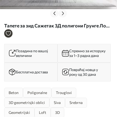
Тапете за зид Сажетак 3Д полигони Грунге Лофт
бр. u97336
Позадина по вашој
Спремно за испоруку
величини
за 1–3 радна дана
Повраћај новца у
Бесплатна достава
року од 30 дана
Beton
Poligonalne
Trouglovi
3D geometrisjki oblici
Siva
Srebrna
Geometrijski
Loft
3D