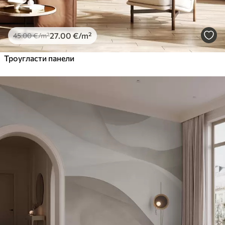
27
.00
€
/m²
45
.00
€
/m²
Троугласти панели