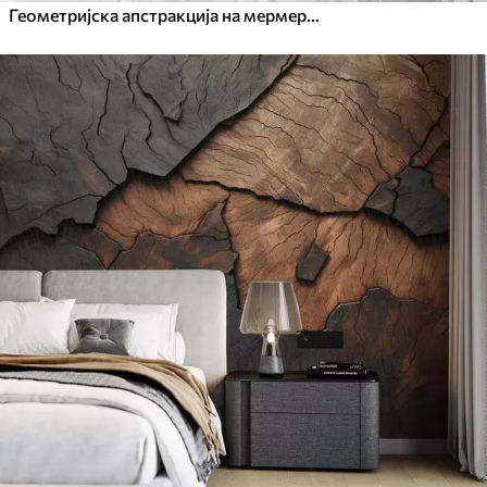
Геометријска апстракција на мермерној позадини у пастелним бојама