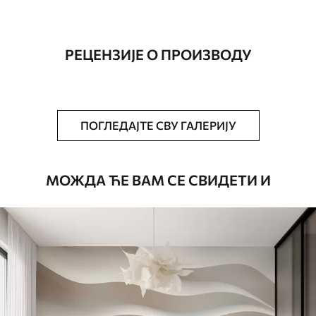
Производња
Слика се штампа у вашој наведеној
величини, исечена на идентичне траке
ширине до 50 цм.
РЕЦЕНЗИЈЕ О ПРОИЗВОДУ
Додатно
Можете додати лак и/или лепак за
тапете.
Чишћење
Тапета се може нежно очистити меким
ПОГЛЕДАЈТЕ СВУ ГАЛЕРИЈУ
сунђером. Позадине са завршном
обрадом лакова могу се очистити
водом.
МОЖДА ЋЕ ВАМ СЕ СВИДЕТИ И
Начин примене
Беспрекорна апликација
Доступни материјали
Standard
45
.00
27
.00
€
/m²