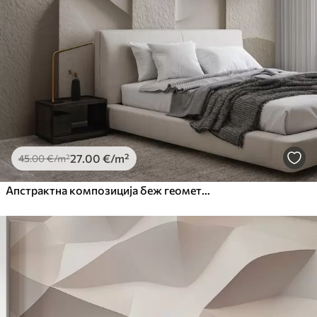
27
.00
€
/m²
45
.00
€
/m²
Апстрактна композиција беж геометријских облика