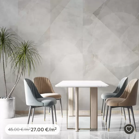
27
.00
€
/m²
45
.00
€
/m²