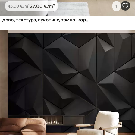
27
.00
€
/m²
1
45
.00
€
/m²
дрво, текстура, пукотине, тамно, кора, површина