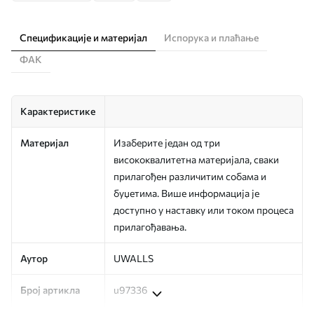
Спецификације и материјал
Испорука и плаћање
ФАК
Карактеристике
Материјал
Изаберите један од три
висококвалитетна материјала, сваки
прилагођен различитим собама и
буџетима. Више информација је
доступно у наставку или током процеса
прилагођавања.
Аутор
UWALLS
Број артикла
u97336