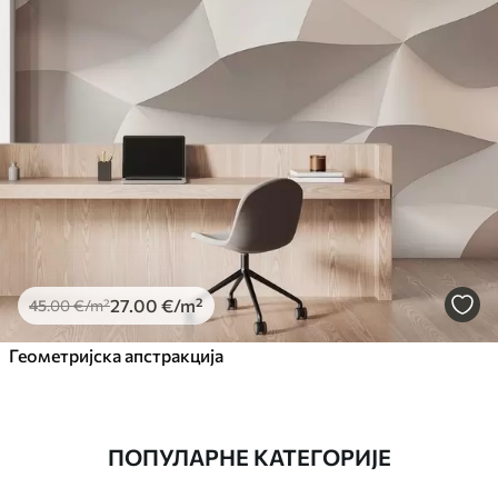
27
.00
€
/m²
45
.00
€
/m²
Геометријска апстракција
ПОПУЛАРНЕ КАТЕГОРИЈЕ