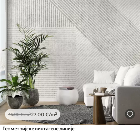
27
.00
€
/m²
45
.00
€
/m²
Геометријске винтагене линије