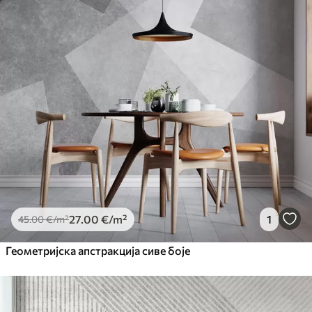
27
.00
€
/m²
1
45
.00
€
/m²
Геометријска апстракција сиве боје