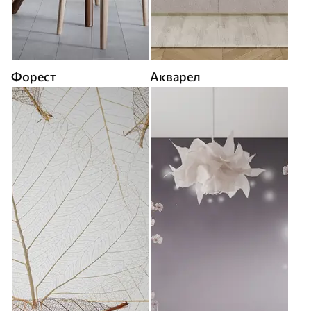
Форест
Акварел