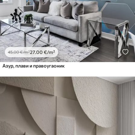
27
.00
€
/m²
45
.00
€
/m²
Азур, плави и правоугаоник