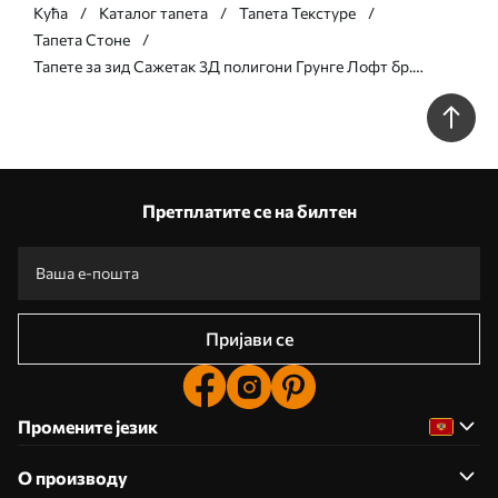
Кућа
Каталог тапета
Тапета Текстуре
Тапета Стоне
Тапете за зид Сажетак 3Д полигони Грунге Лофт бр.
u97336
Претплатите се на билтен
Пријави се
Промените језик
О производу