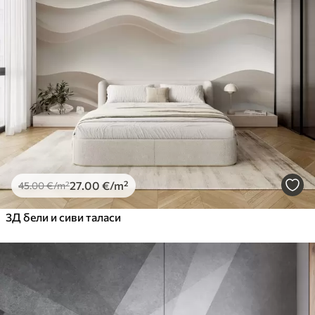
Premium
56
.67
34
.00
€
/m²
Premium Vinil
65
.00
39
.00
€
/m²
Peel and Stick
81
.67
49
.00
€
/m²
27
.00
€
/m²
45
.00
€
/m²
3Д бели и сиви таласи