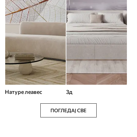
Натуре леавес
3д
ПОГЛЕДАЈ СВЕ